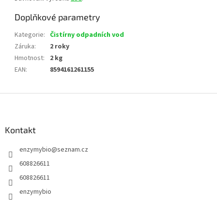
Doplňkové parametry
Kategorie
:
Čistírny odpadních vod
Záruka
:
2 roky
Hmotnost
:
2 kg
EAN
:
8594161261155
Z
á
p
a
Kontakt
t
enzymybio
@
seznam.cz
í
608826611
608826611
enzymybio