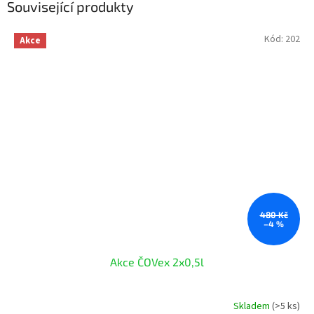
Související produkty
Kód:
202
Akce
480 Kč
–4 %
Akce ČOVex 2x0,5l
Skladem
(>5 ks)
Průměrné