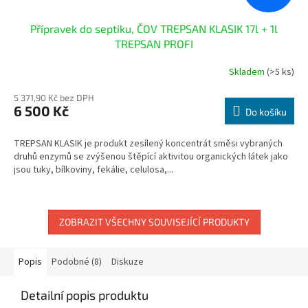
Přípravek do septiku, ČOV TREPSAN KLASIK 17l + 1l
TREPSAN PROFI
Skladem
(>5 ks)
Průměrné
hodnocení
5 371,90 Kč bez DPH
produktu
6 500 Kč
je
Do košíku
2,0
z
TREPSAN KLASIK je produkt zesílený koncentrát směsi vybraných
5
druhů enzymů se zvýšenou štěpící aktivitou organických látek jako
hvězdiček.
jsou tuky, bílkoviny, fekálie, celulosa,...
ZOBRAZIT VŠECHNY SOUVISEJÍCÍ PRODUKTY
Popis
Podobné (8)
Diskuze
Detailní popis produktu