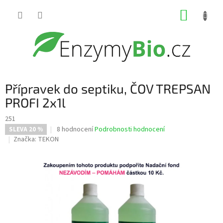
Přejít
NÁKUP
na
obsah
KOŠÍK
Přípravek do septiku, ČOV TREPSAN
PROFI 2x1l
251
Průměrné
8 hodnocení
Podrobnosti hodnocení
SLEVA 20 %
hodnocení
Značka:
TEKON
produktu
je
2,3
z
5
hvězdiček.