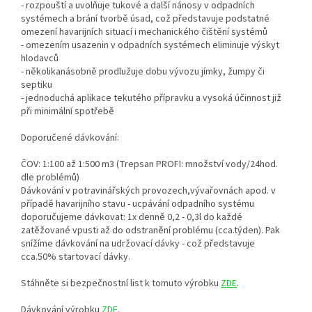
- rozpouští a uvolňuje tukové a další nánosy v odpadních
systémech a brání tvorbě úsad, což představuje podstatné
omezení havarijních situací i mechanického čištění systémů
- omezením usazenin v odpadních systémech eliminuje výskyt
hlodavců
- několikanásobně prodlužuje dobu vývozu jímky, žumpy či
septiku
- jednoduchá aplikace tekutého přípravku a vysoká účinnost již
při minimální spotřebě
Doporučené dávkování:
ČOV: 1:100 až 1:500 m3 (Trepsan PROFI: množství vody/24hod.
dle problémů)
Dávkování v potravinářských provozech,vývařovnách apod. v
případě havarijního stavu - ucpávání odpadního systému
doporučujeme dávkovat: 1x denně 0,2 - 0,3l do každé
zatěžované vpusti až do odstranění problému (cca.týden). Pak
snížíme dávkování na udržovací dávky - což představuje
cca.50% startovací dávky.
Stáhněte si bezpečnostní list k tomuto výrobku
ZDE
.
Dávkování výrobku
ZDE
.