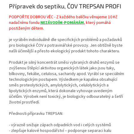
Přípravek do septiku, ČOV TREPSAN PROFI
PODPOŘTE DOBROU VĚC - Z každého balíčku věnujeme 10 Kč
nadačnímu fondu
NEZÁVODÍM-POMÁHÁM
, který pomáhá
postiženým dětem.
je vyráběn individuálně dle specifických problémů a požadavků
pro biologické ČOV a potravinářské provozy. Jen obtížně byste
našli účinnější a přesto ekologický produkt tohoto charakteru.
Produkt je silný koncentrát směsi vybraných druhů enzymů se
zvýšenou štěpící aktivitou organických látek jako jsou tuky,
bílkoviny, fekálie, celulosa, sacharidy apod. Vyrábí se speciálním
technologickým postupem. Výsledkem je kapalina obsahující
směs proteolytických, amylolytických, celulolytických a
lipolytických enzymů, která dokonale vyhovuje uvedeným
účelům. Výrobek není toxický, je biologicky odbouratelný a šetří
životní prostředí.
Přednosti přípravku TREPSAN:
- výrazně snižuje zápach odpadních vod i celých systémů
- zlepšuje kalové hospodářství – podporuje separaci kalu