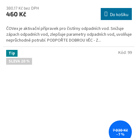
hodnocení
380,17 Kč bez DPH
produktu
460 Kč
je
Do košíku
3,2
z
ČOVex je aktivační přípravek pro čistírny odpadních vod. Snižuje
5
zápach odpadních vod, zlepšuje parametry odpadních vod, uvolňuje
hvězdiček.
neprůchodné potrubí. PODPOŘTE DOBROU VĚC - Z...
Kód:
99
Tip
SLEVA 20 %
7 030 Kč
–7 %