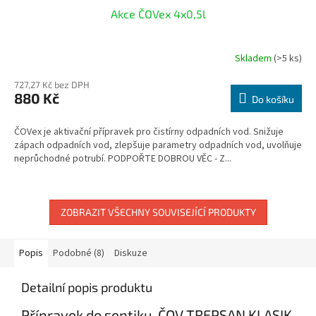
Akce ČOVex 4x0,5l
Skladem
(>5 ks)
Průměrné
hodnocení
727,27 Kč bez DPH
produktu
880 Kč
je
Do košíku
3,0
z
ČOVex je aktivační přípravek pro čistírny odpadních vod. Snižuje
5
zápach odpadních vod, zlepšuje parametry odpadních vod, uvolňuje
hvězdiček.
neprůchodné potrubí. PODPOŘTE DOBROU VĚC - Z...
ZOBRAZIT VŠECHNY SOUVISEJÍCÍ PRODUKTY
Popis
Podobné (8)
Diskuze
Detailní popis produktu
Přípravek do septiku, ČOV TREPSAN KLASIK