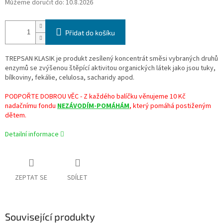
Můžeme doručit do:
10.8.2026
Přidat do košíku
TREPSAN KLASIK je produkt zesílený koncentrát směsi vybraných druhů
enzymů se zvýšenou štěpící aktivitou organických látek jako jsou tuky,
bílkoviny, fekálie, celulosa, sacharidy apod.
PODPOŘTE DOBROU VĚC - Z každého balíčku věnujeme 10 Kč
nadačnímu fondu
NEZÁVODÍM-POMÁHÁM
, který pomáhá postiženým
dětem.
Detailní informace
ZEPTAT SE
SDÍLET
Související produkty