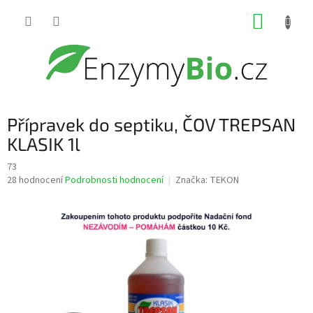
Přejít
NÁKUP
na
obsah
KOŠÍK
Přípravek do septiku, ČOV TREPSAN
KLASIK 1l
73
Průměrné
28 hodnocení
Podrobnosti hodnocení
Značka:
TEKON
hodnocení
produktu
je
3,9
z
5
hvězdiček.