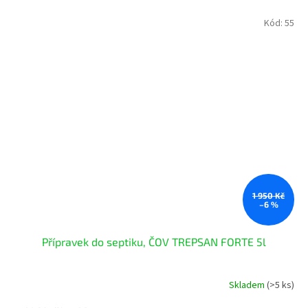
Kód:
55
1 950 Kč
–6 %
Přípravek do septiku, ČOV TREPSAN FORTE 5l
Skladem
(>5 ks)
Průměrné
hodnocení