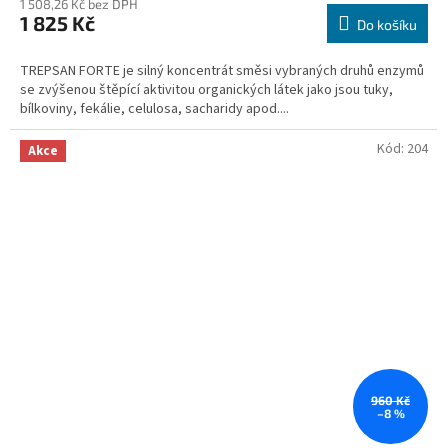
1 508,26 Kč bez DPH
produktu
1 825 Kč
je
Do košíku
3,4
z
TREPSAN FORTE je silný koncentrát směsi vybraných druhů enzymů
5
se zvýšenou štěpící aktivitou organických látek jako jsou tuky,
hvězdiček.
bílkoviny, fekálie, celulosa, sacharidy apod....
Kód:
204
Akce
960 Kč
–8 %