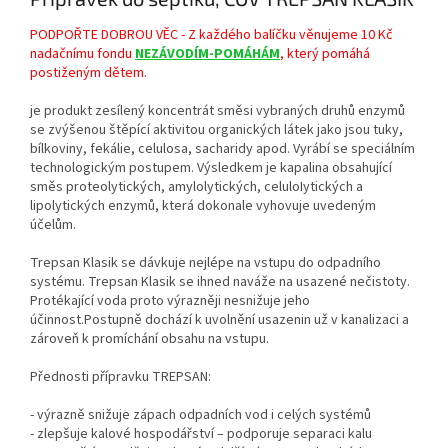
PODPOŘTE DOBROU VĚC - Z každého balíčku věnujeme 10 Kč
nadačnímu fondu
NEZÁVODÍM-POMÁHÁM
, který pomáhá
postiženým dětem.
je produkt zesílený koncentrát směsi vybraných druhů enzymů
se zvýšenou štěpící aktivitou organických látek jako jsou tuky,
bílkoviny, fekálie, celulosa, sacharidy apod. Vyrábí se speciálním
technologickým postupem. Výsledkem je kapalina obsahující
směs proteolytických, amylolytických, celuloIytických a
lipolytických enzymů, která dokonale vyhovuje uvedeným
účelům.
Trepsan Klasik se dávkuje nejlépe na vstupu do odpadního
systému. Trepsan Klasik se ihned naváže na usazené nečistoty.
Protékající voda proto výrazněji nesnižuje jeho
účinnost.Postupně dochází k uvolnění usazenin už v kanalizaci a
zároveň k promíchání obsahu na vstupu.
Přednosti přípravku TREPSAN:
- výrazně snižuje zápach odpadních vod i celých systémů
- zlepšuje kalové hospodářství – podporuje separaci kalu