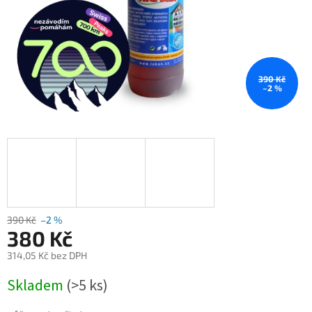
390 Kč
–2 %
390 Kč
–2 %
380 Kč
314,05 Kč bez DPH
Měrná
Skladem
(>5 ks)
cena: