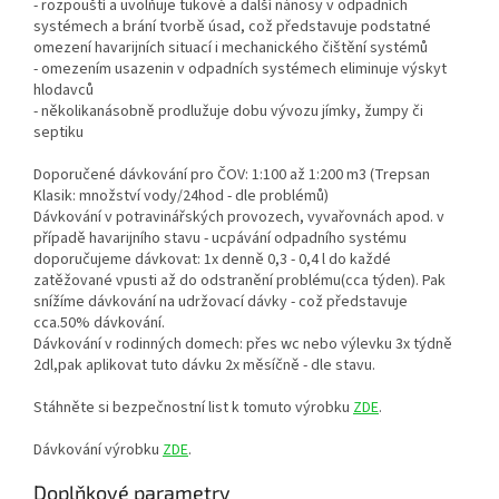
- rozpouští a uvolňuje tukové a další nánosy v odpadních
systémech a brání tvorbě úsad, což představuje podstatné
omezení havarijních situací i mechanického čištění systémů
- omezením usazenin v odpadních systémech eliminuje výskyt
hlodavců
- několikanásobně prodlužuje dobu vývozu jímky, žumpy či
septiku
Doporučené dávkování pro ČOV: 1:100 až 1:200 m3 (Trepsan
Klasik: množství vody/24hod - dle problémů)
Dávkování v potravinářských provozech, vyvařovnách apod. v
případě havarijního stavu - ucpávání odpadního systému
doporučujeme dávkovat: 1x denně 0,3 - 0,4 l do každé
zatěžované vpusti až do odstranění problému(cca týden). Pak
snížíme dávkování na udržovací dávky - což představuje
cca.50% dávkování.
Dávkování v rodinných domech: přes wc nebo výlevku 3x týdně
2dl,pak aplikovat tuto dávku 2x měsíčně - dle stavu.
Stáhněte si bezpečnostní list k tomuto výrobku
ZDE
.
Dávkování výrobku
ZDE
.
Doplňkové parametry