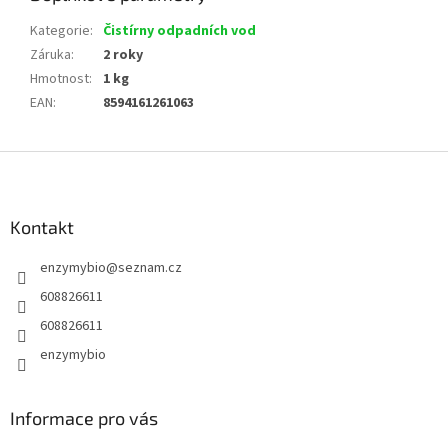
Kategorie
:
Čistírny odpadních vod
Záruka
:
2 roky
Hmotnost
:
1 kg
EAN
:
8594161261063
Z
á
p
a
Kontakt
t
enzymybio
@
seznam.cz
í
608826611
608826611
enzymybio
Informace pro vás