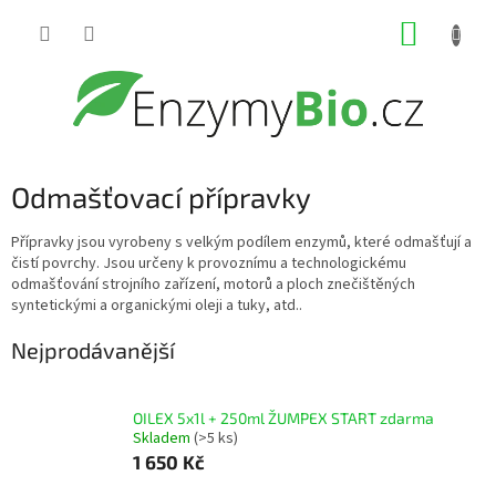
Přejít
NÁKUP
na
obsah
KOŠÍK
Odmašťovací přípravky
Přípravky jsou vyrobeny s velkým podílem enzymů, které odmašťují a
čistí povrchy. Jsou určeny k provoznímu a technologickému
odmašťování strojního zařízení, motorů a ploch znečištěných
syntetickými a organickými oleji a tuky, atd..
Nejprodávanější
OILEX 5x1l + 250ml ŽUMPEX START zdarma
Skladem
(>5 ks)
1 650 Kč