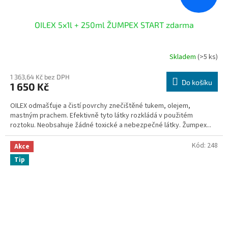
OILEX 5x1l + 250ml ŽUMPEX START zdarma
Skladem
(>5 ks)
1 363,64 Kč bez DPH
Do košíku
1 650 Kč
OILEX odmašťuje a čistí povrchy znečištěné tukem, olejem,
mastným prachem. Efektivně tyto látky rozkládá v použitém
roztoku. Neobsahuje žádné toxické a nebezpečné látky. Žumpex...
Kód:
248
Akce
Tip