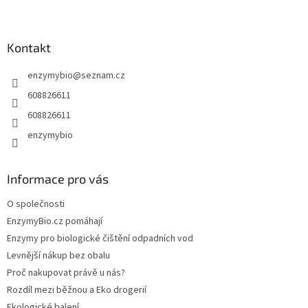
l
Z
á
á
d
p
a
a
Kontakt
c
t
í
enzymybio
@
seznam.cz
í
p
r
608826611
v
608826611
k
y
enzymybio
v
ý
p
Informace pro vás
i
s
O společnosti
u
EnzymyBio.cz pomáhají
Enzymy pro biologické čištění odpadních vod
Levnější nákup bez obalu
Proč nakupovat právě u nás?
Rozdíl mezi běžnou a Eko drogerií
Ekologické balení