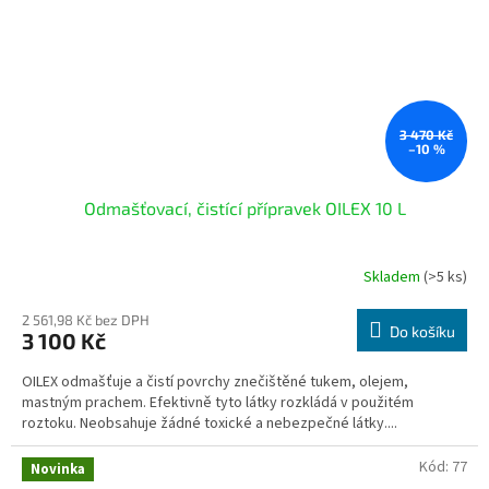
3 470 Kč
–10 %
Odmašťovací, čistící přípravek OILEX 10 L
Skladem
(>5 ks)
Průměrné
hodnocení
produktu
2 561,98 Kč bez DPH
Do košíku
3 100 Kč
je
5,0
OILEX odmašťuje a čistí povrchy znečištěné tukem, olejem,
z
mastným prachem. Efektivně tyto látky rozkládá v použitém
5
roztoku. Neobsahuje žádné toxické a nebezpečné látky....
hvězdiček.
Kód:
77
Novinka