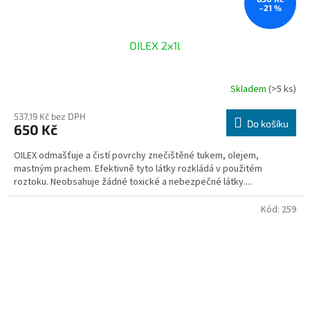
–21 %
OILEX 2x1l
Skladem
(>5 ks)
537,19 Kč bez DPH
Do košíku
650 Kč
OILEX odmašťuje a čistí povrchy znečištěné tukem, olejem,
mastným prachem. Efektivně tyto látky rozkládá v použitém
roztoku. Neobsahuje žádné toxické a nebezpečné látky....
Kód:
259