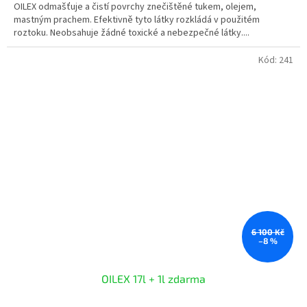
OILEX odmašťuje a čistí povrchy znečištěné tukem, olejem,
z
mastným prachem. Efektivně tyto látky rozkládá v použitém
5
roztoku. Neobsahuje žádné toxické a nebezpečné látky....
hvězdiček.
Kód:
241
6 100 Kč
–8 %
OILEX 17l + 1l zdarma