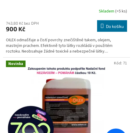
Skladem
(>5 ks)
Průměrné
hodnocení
produktu
743,80 Kč bez DPH
Do košíku
900 Kč
je
3,3
OILEX odmašťuje a čistí povrchy znečištěné tukem, olejem,
z
mastným prachem. Efektivně tyto látky rozkládá v použitém
5
roztoku. Neobsahuje žádné toxické a nebezpečné látky....
hvězdiček.
Kód:
71
Novinka