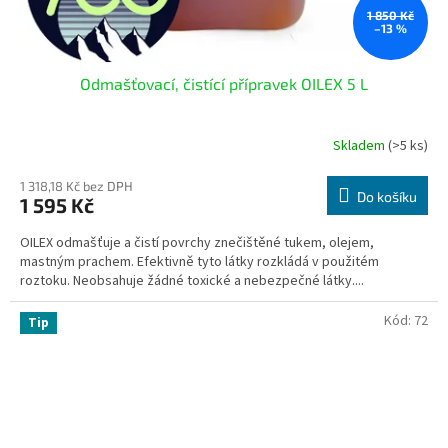
1 850 Kč
–13 %
Odmašťovací, čistící přípravek OILEX 5 L
Skladem
(>5 ks)
Průměrné
hodnocení
produktu
1 318,18 Kč bez DPH
Do košíku
1 595 Kč
je
4,4
OILEX odmašťuje a čistí povrchy znečištěné tukem, olejem,
z
mastným prachem. Efektivně tyto látky rozkládá v použitém
5
roztoku. Neobsahuje žádné toxické a nebezpečné látky....
hvězdiček.
Kód:
72
Tip