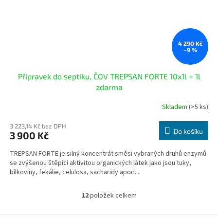
4 290 Kč
–9 %
Přípravek do septiku, ČOV TREPSAN FORTE 10x1l + 1l
zdarma
Skladem
(>5 ks)
Průměrné
hodnocení
produktu
3 223,14 Kč bez DPH
Do košíku
3 900 Kč
je
2,3
TREPSAN FORTE je silný koncentrát směsi vybraných druhů enzymů
z
se zvýšenou štěpící aktivitou organických látek jako jsou tuky,
5
bílkoviny, fekálie, celulosa, sacharidy apod....
hvězdiček.
12
položek celkem
O
v