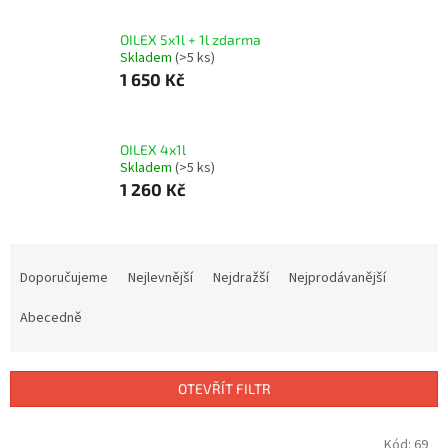
OILEX 5x1l + 1l zdarma
Skladem
(>5 ks)
1 650 Kč
OILEX 4x1l
Skladem
(>5 ks)
1 260 Kč
Ř
a
Doporučujeme
Nejlevnější
Nejdražší
Nejprodávanější
z
e
Abecedně
n
í
p
OTEVŘÍT FILTR
r
o
V
Kód:
69