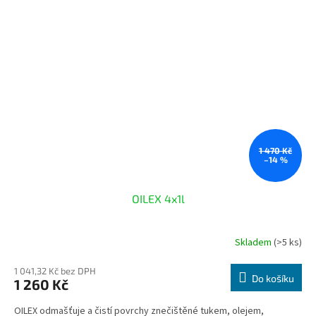
1 470 Kč
–14 %
OILEX 4x1l
Skladem
(>5 ks)
1 041,32 Kč bez DPH
Do košíku
1 260 Kč
OILEX odmašťuje a čistí povrchy znečištěné tukem, olejem,