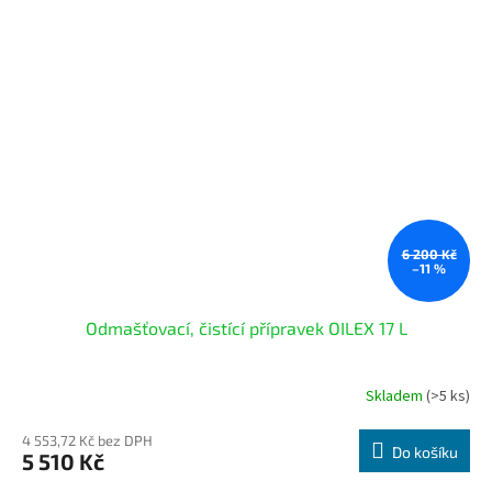
6 200 Kč
–11 %
Odmašťovací, čistící přípravek OILEX 17 L
Skladem
(>5 ks)
Průměrné
hodnocení
produktu
4 553,72 Kč bez DPH
Do košíku
5 510 Kč
je
4,4