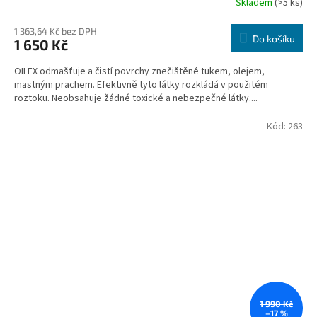
Skladem
(>5 ks)
1 363,64 Kč bez DPH
Do košíku
1 650 Kč
OILEX odmašťuje a čistí povrchy znečištěné tukem, olejem,
mastným prachem. Efektivně tyto látky rozkládá v použitém
roztoku. Neobsahuje žádné toxické a nebezpečné látky....
Kód:
263
1 990 Kč
–17 %