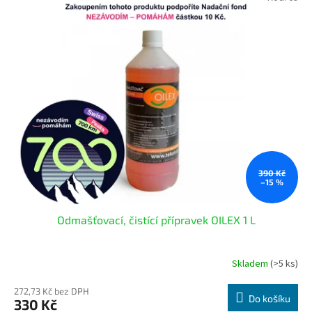
d
ý
u
p
k
i
t
s
ů
p
r
o
d
u
k
t
ů
390 Kč
–15 %
Odmašťovací, čistící přípravek OILEX 1 L
Skladem
(>5 ks)
Průměrné
hodnocení
produktu
272,73 Kč bez DPH
Do košíku
330 Kč
je