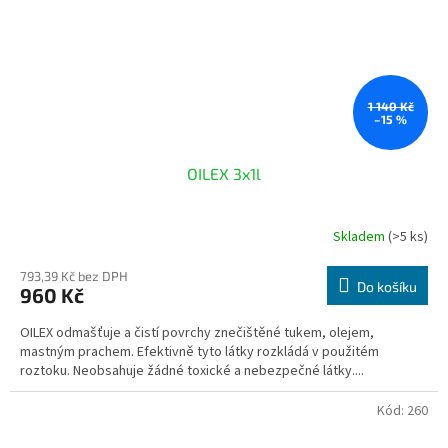
1 140 Kč
–15 %
OILEX 3x1l
Skladem
(>5 ks)
793,39 Kč bez DPH
Do košíku
960 Kč
OILEX odmašťuje a čistí povrchy znečištěné tukem, olejem,
mastným prachem. Efektivně tyto látky rozkládá v použitém
roztoku. Neobsahuje žádné toxické a nebezpečné látky....
Kód:
260