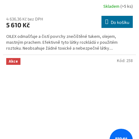
Skladem
(>5 ks)
Průměrné
hodnocení
produktu
4 636,36 Kč bez DPH
Do košíku
5 610 Kč
je
5,0
OILEX odmašťuje a čistí povrchy znečištěné tukem, olejem,
z
mastným prachem. Efektivně tyto látky rozkládá v použitém
5
roztoku. Neobsahuje žádné toxické a nebezpečné látky....
hvězdiček.
Kód:
258
Akce
830 Kč