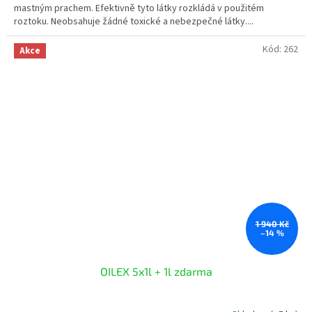
mastným prachem. Efektivně tyto látky rozkládá v použitém
roztoku. Neobsahuje žádné toxické a nebezpečné látky....
Kód:
262
Akce
1 940 Kč
–14 %
OILEX 5x1l + 1l zdarma