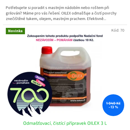
4,3
Potřebujete si poradit s mastným nádobím nebo roštem při
z
grilování? Máme pro vás řešení. OILEX odmašťuje a čistí povrchy
5
znečištěné tukem, olejem, mastným prachem. Efektivně...
hvězdiček.
Kód:
70
Novinka
1 040 Kč
–13 %
Odmašťovací, čistící přípravek OILEX 3 L