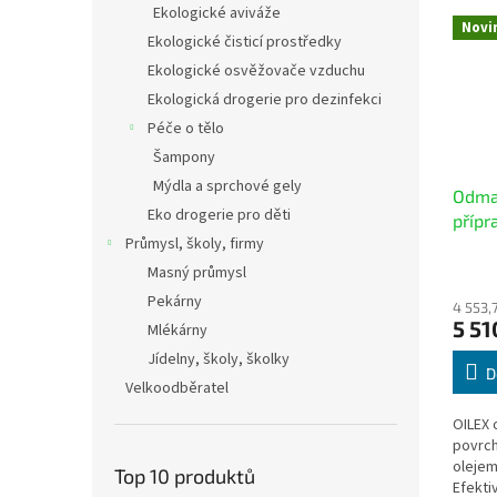
Ekologické aviváže
Novi
Ekologické čisticí prostředky
Ekologické osvěžovače vzduchu
Ekologická drogerie pro dezinfekci
Péče o tělo
Šampony
Mýdla a sprchové gely
Odmaš
Eko drogerie pro děti
přípr
Průmysl, školy, firmy
Průmě
Masný průmysl
hodno
Pekárny
4 553,
produ
5 51
Mlékárny
je
4,4
Jídelny, školy, školky
z
D
Velkoodběratel
5
hvězdi
OILEX 
povrch
oleje
Top 10 produktů
Efekti