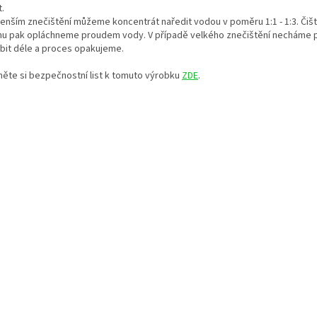
.
menším znečištění můžeme koncentrát naředit vodou v poměru 1:1 - 1:3. Čiš
hu pak opláchneme proudem vody. V případě velkého znečištění necháme 
bit déle a proces opakujeme.
něte si bezpečnostní list k tomuto výrobku
ZDE
.