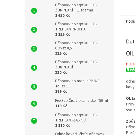
použit
Přípravek do septiku, ČOV
žádné 
ŽUMPEX 5l + 1l zdarma
látky...
1 650 Kč
Popi
Přípravek do septiku, ČOV
TREPSAN PROFI 3l
1 155 Kč
Det
Přípravek do septiku, ČOV
ČOVex 0,5l
OI
235 Kč
Přípravek do septiku, ČOV
PODP
ŽUMPEX 1l
NEZ
330 Kč
odma
Přípravek do mobilních WC
Toilex 1 L
látk
199 Kč
Obla
FeelEco Čistič oken a skel 450 ml
Prov
119 Kč
synte
Přípravek do septiku, ČOV
TREPSAN KLASIK 3l
Způs
1 110 Kč
Příp
Poré
Odmašťovací, čistící přípravek