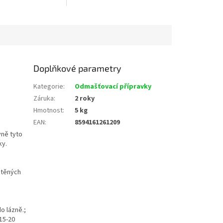
chy znečištěné
použitém roztoku. Neobsahuje
ejem, mastným
žádné toxické a nebezpečné
ektivně...
látky....
Doplňkové parametry
Kategorie
:
Odmašťovací přípravky
Záruka
:
2 roky
Hmotnost
:
5 kg
EAN
:
8594161261209
vně tyto
ky.
štěných
o lázně.;
15-20