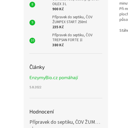
minut
OILEX 3 L
Při 
900 Kč
ploc
Přípravek do septiku, ČOV
půso
ŽUMPEX START 250ml
235 Kč
Stáh
Přípravek do septiku, ČOV
TREPSAN FORTE 1l
380 Kč
Články
EnzymyBio.cz pomáhají
5.8.2022
Hodnocení
Přípravek do septiku, ČOV ŽUMPEX START 3x250ml