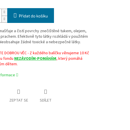
Přidat do košíku
ašťuje a čistí povrchy znečištěné tukem, olejem,
prachem. Efektivně tyto látky rozkládá v použitém
 Neobsahuje žádné toxické a nebezpečné látky.
 DOBROU VĚC - Z každého balíčku věnujeme 10 Kč
u fondu
NEZÁVODÍM-POMÁHÁM
, který pomáhá
ým dětem.
informace
ZEPTAT SE
SDÍLET