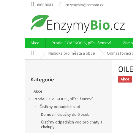
Přejít
608826611
enzymybio@seznam.cz
na
obsah
Akce
Prodej ČOV EKOCIS, příslušenství
Žumpy
Domů
Nabídka pro města a obce
Odmašťovací p
P
OILE
o
Přeskočit
s
Kategorie
kategorie
Akce
t
r
Akce
a
Prodej ČOV EKOCIS, příslušenství
n
Čistírny odpadních vod
n
í
Domovní čističky do 6 osob
p
Čistírny odpadních vod pro chaty a
chalupy
a