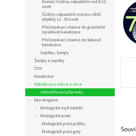
n
Domácí čistírny odpadních vod 6-12
osob
e
l
Čistírny odpadních vod pro větší
objekty 12 - 50 osob
Přečerpávací stanice do gravitační
(spádové) kanalizace
Přečerpávací stanice do tlakové
kanalizace
Septiky, žumpy
Žumpy a septiky
ČOV
Kanalizace
Nabídka pro města a obce
Odmašťovací přípravky
Eko drogerie
Ekologické mytí nádobí
Ekologické praní
Ekologické prací prášky
Souvi
Ekologické prací gely