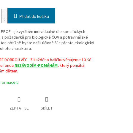
Přidat do košíku
ROFI - je vyráběn individuálně dle specifických
 a požadavků pro biologické ČOV a potravinářské
Jen obtížně byste našli účinnější a přesto ekologický
ohoto charakteru.
 DOBROU VĚC - Z každého balíčku věnujeme 10 Kč
u fondu
NEZÁVODÍM-POMÁHÁM
, který pomáhá
ým dětem.
informace
ZEPTAT SE
SDÍLET