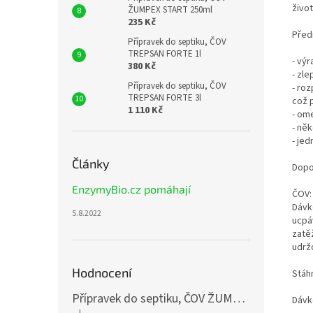
život
ŽUMPEX START 250ml
235 Kč
Před
Přípravek do septiku, ČOV
TREPSAN FORTE 1l
- vý
380 Kč
- zl
Přípravek do septiku, ČOV
- ro
TREPSAN FORTE 3l
což 
1 110 Kč
- om
- ně
- je
Články
Dopo
EnzymyBio.cz pomáhají
ČOV:
Dávk
5.8.2022
ucpá
zatě
udrž
Hodnocení
Stáh
Přípravek do septiku, ČOV ŽUMPEX START 3x250ml
Dávk