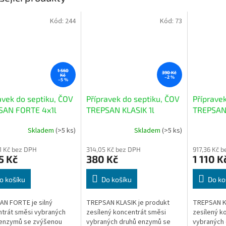
Kód:
244
Kód:
73
1 560
390 Kč
Kč
–2 %
–5 %
avek do septiku, ČOV
Přípravek do septiku, ČOV
Příprave
SAN FORTE 4x1l
TREPSAN KLASIK 1l
TREPSAN 
Skladem
(>5 ks)
Skladem
(>5 ks)
rné
Průměrné
Průměrné
cení
hodnocení
hodnocení
01 Kč bez DPH
314,05 Kč bez DPH
917,36 Kč 
ktu
produktu
produktu
5 Kč
380 Kč
1 110 K
je
je
3,9
3,8
z
z
o košíku
Do košíku
Do ko
5
5
ček.
hvězdiček.
hvězdiček.
N FORTE je silný
TREPSAN KLASIK je produkt
TREPSAN KL
trát směsi vybraných
zesílený koncentrát směsi
zesílený k
 enzymů se zvýšenou
vybraných druhů enzymů se
vybraných