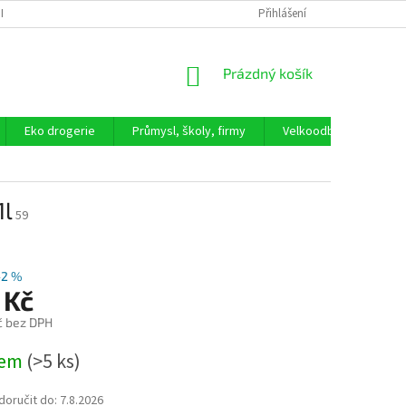
ICKÉ ČIŠTĚNÍ ODPADNÍCH VOD
LEVNĚJŠÍ NÁKUP BEZ OBALU
Přihlášení
PROČ N
NÁKUPNÍ
Prázdný košík
KOŠÍK
Eko drogerie
Průmysl, školy, firmy
Velkoodběratel
1l
59
–2 %
 Kč
č bez DPH
dem
(>5 ks)
oručit do:
7.8.2026