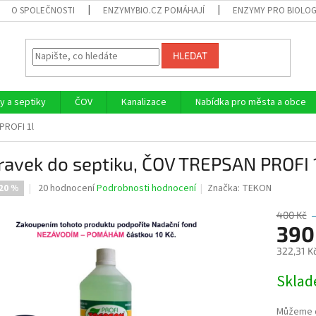
O SPOLEČNOSTI
ENZYMYBIO.CZ POMÁHAJÍ
ENZYMY PRO BIOLOG
HLEDAT
 a septiky
ČOV
Kanalizace
Nabídka pro města a obce
PROFI 1l
ravek do septiku, ČOV TREPSAN PROFI 
Průměrné
20 hodnocení
Podrobnosti hodnocení
Značka:
TEKON
20 %
hodnocení
produktu
400 Kč
je
390
3,7
322,31 K
z
5
Měrná
Skla
hvězdiček.
cena:
Můžeme d