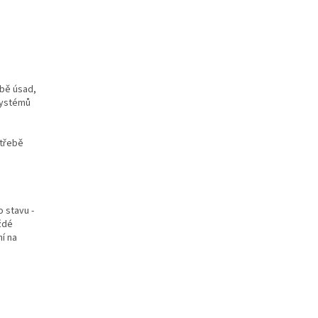
rbě úsad,
systémů
otřebě
 stavu -
ždé
í na