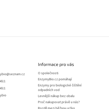
Informace pro vás
O společnosti
ybio
@
seznam.cz
EnzymyBio.cz pomáhají
6611
Enzymy pro biologické čištění
6611
odpadních vod
ybio
Levnější nákup bez obalu
Proč nakupovat právě u nás?
Rozdíl mezi běžnou a Eko