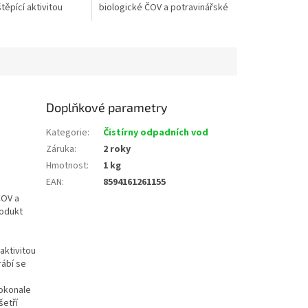
ěpící aktivitou
biologické ČOV a potravinářské
 látek jako jsou
provozy. Jen obtížně byste
iny, fekálie,
našli účinnější a přesto
ekologický...
Doplňkové parametry
Kategorie
:
Čistírny odpadních vod
Záruka
:
2 roky
Hmotnost
:
1 kg
EAN
:
8594161261155
ČOV a
rodukt
aktivitou
rábí se
dokonale
šetří