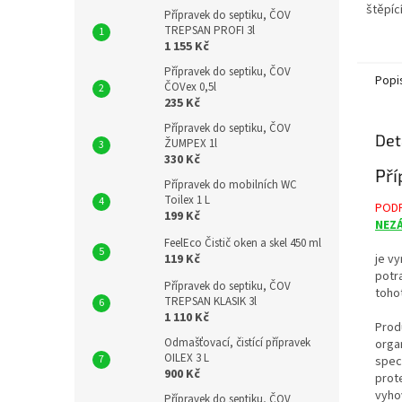
štěpíc
Přípravek do septiku, ČOV
látek j
TREPSAN PROFI 3l
fekáli
1 155 Kč
apod...
Přípravek do septiku, ČOV
Popi
ČOVex 0,5l
235 Kč
Přípravek do septiku, ČOV
Det
ŽUMPEX 1l
330 Kč
Pří
Přípravek do mobilních WC
Toilex 1 L
PODP
199 Kč
NEZ
FeelEco Čistič oken a skel 450 ml
je v
119 Kč
potr
Přípravek do septiku, ČOV
toho
TREPSAN KLASIK 3l
1 110 Kč
Prod
Odmašťovací, čistící přípravek
organ
OILEX 3 L
spec
900 Kč
prot
vyho
Přípravek do septiku, ČOV