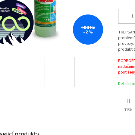
400 Kč
–2 %
TREPSAN P
problémů
provozy. 
produkt t
PODPOŘTE
nadačním
postižen
Detailní 
TISK
sející produkty