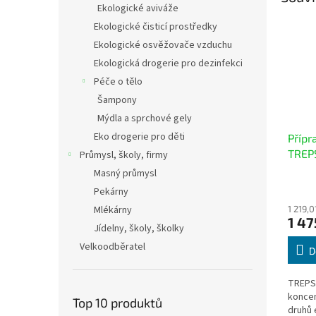
Ekologické aviváže
Ekologické čisticí prostředky
Ekologické osvěžovače vzduchu
Ekologická drogerie pro dezinfekci
Péče o tělo
Šampony
Mýdla a sprchové gely
Eko drogerie pro děti
Přípr
TREP
Průmysl, školy, firmy
Masný průmysl
Průmě
Pekárny
hodno
Mlékárny
1 219,
produ
1 47
je
Jídelny, školy, školky
2,0
Velkoodběratel
z
D
5
hvězdi
TREPSA
koncen
Top 10 produktů
druhů