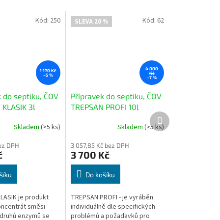
Kód:
250
Kód:
62
SLEVA 20 %
4 000
1 170 Kč
Kč
–5 %
–7 %
k do septiku, ČOV
Přípravek do septiku, ČOV
KLASIK 3l
TREPSAN PROFI 10l
Další
produkt
Skladem
(>5 ks)
Skladem
(>5 ks)
Průměrné
hodnocení
bez DPH
3 057,85 Kč bez DPH
produktu
č
3 700 Kč
je
4,4
z
šíku
Do košíku
5
hvězdiček.
ASIK je produkt
TREPSAN PROFI - je vyráběn
oncentrát směsi
individuálně dle specifických
 druhů enzymů se
problémů a požadavků pro