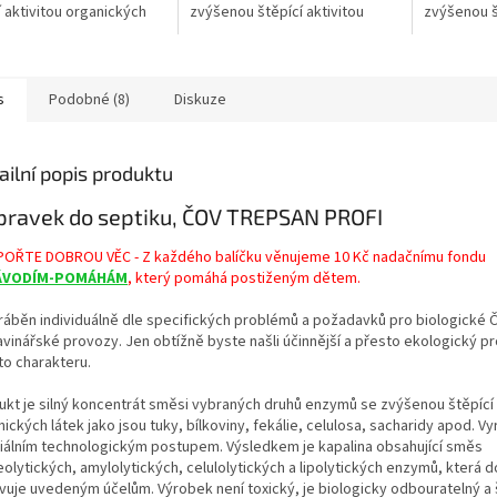
í aktivitou organických
zvýšenou štěpící aktivitou
zvýšenou št
ako jsou tuky, bílkoviny,
organických látek jako jsou
organických
e, celulosa, sacharidy
tuky, bílkoviny, fekálie,
tuky, bílkov
.
celulosa,...
celulosa,...
s
Podobné (8)
Diskuze
ailní popis produktu
pravek do septiku, ČOV TREPSAN PROFI
OŘTE DOBROU VĚC - Z každého balíčku věnujeme 10 Kč nadačnímu fondu
ÁVODÍM-POMÁHÁM
, který pomáhá postiženým dětem.
yráběn individuálně dle specifických problémů a požadavků pro biologické 
avinářské provozy. Jen obtížně byste našli účinnější a přesto ekologický p
to charakteru.
ukt je silný koncentrát směsi vybraných druhů enzymů se zvýšenou štěpící 
ických látek jako jsou tuky, bílkoviny, fekálie, celulosa, sacharidy apod. Vy
iálním technologickým postupem. Výsledkem je kapalina obsahující směs
eolytických, amylolytických, celulolytických a lipolytických enzymů, která 
vuje uvedeným účelům. Výrobek není toxický, je biologicky odbouratelný a 