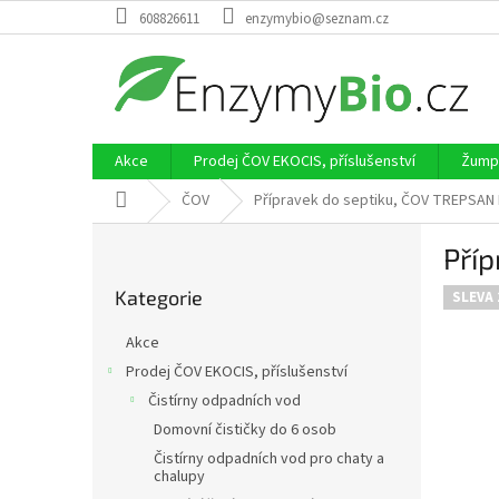
Přejít
608826611
enzymybio@seznam.cz
na
obsah
Akce
Prodej ČOV EKOCIS, příslušenství
Žumpy
Domů
ČOV
Přípravek do septiku, ČOV TREPSAN 
P
Příp
o
Přeskočit
s
Kategorie
kategorie
SLEVA 
t
r
Akce
a
Prodej ČOV EKOCIS, příslušenství
n
Čistírny odpadních vod
n
í
Domovní čističky do 6 osob
p
Čistírny odpadních vod pro chaty a
chalupy
a