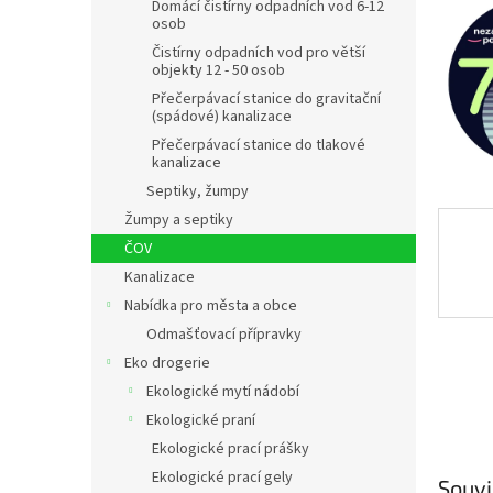
n
Domácí čistírny odpadních vod 6-12
osob
e
l
Čistírny odpadních vod pro větší
objekty 12 - 50 osob
Přečerpávací stanice do gravitační
(spádové) kanalizace
Přečerpávací stanice do tlakové
kanalizace
Septiky, žumpy
Žumpy a septiky
ČOV
Kanalizace
Nabídka pro města a obce
Odmašťovací přípravky
Eko drogerie
Ekologické mytí nádobí
Ekologické praní
Ekologické prací prášky
Ekologické prací gely
Souvi