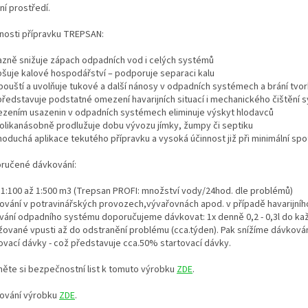
ní prostředí.
nosti přípravku TREPSAN:
razně snižuje zápach odpadních vod i celých systémů
epšuje kalové hospodářství – podporuje separaci kalu
zpouští a uvolňuje tukové a další nánosy v odpadních systémech a brání tvo
představuje podstatné omezení havarijních situací i mechanického čištění 
ezením usazenin v odpadních systémech eliminuje výskyt hlodavců
kolikanásobně prodlužuje dobu vývozu jímky, žumpy či septiku
dnoduchá aplikace tekutého přípravku a vysoká účinnost již při minimální sp
ručené dávkování:
 1:100 až 1:500 m3 (Trepsan PROFI: množství vody/24hod. dle problémů)
ování v potravinářských provozech,vývařovnách apod. v případě havarijního
vání odpadního systému doporučujeme dávkovat: 1x denně 0,2 - 0,3l do ka
žované vpusti až do odstranění problému (cca.týden). Pak snížíme dávkován
ovací dávky - což představuje cca.50% startovací dávky.
něte si bezpečnostní list k tomuto výrobku
ZDE
.
ování výrobku
ZDE
.