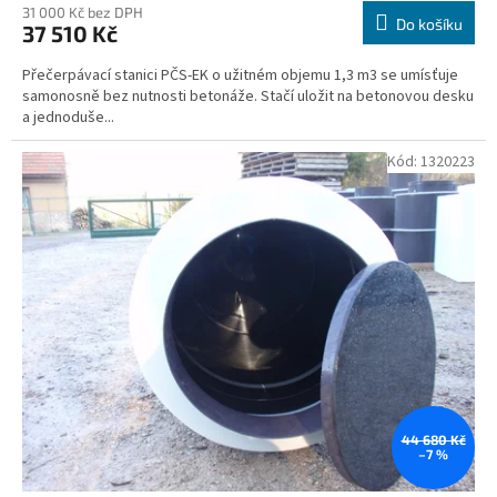
31 000 Kč bez DPH
Do košíku
37 510 Kč
Přečerpávací stanici PČS-EK o užitném objemu 1,3 m3 se umísťuje
samonosně bez nutnosti betonáže. Stačí uložit na betonovou desku
a jednoduše...
Kód:
1320223
44 680 Kč
–7 %