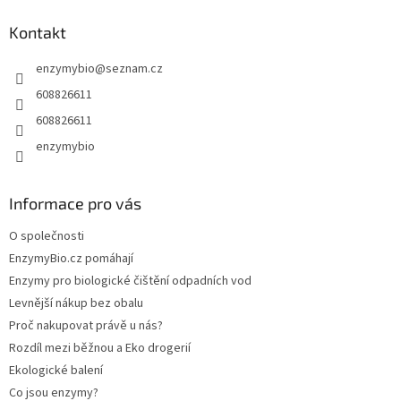
d
p
a
a
Kontakt
c
t
í
enzymybio
@
seznam.cz
í
p
r
608826611
v
608826611
k
y
enzymybio
v
ý
p
Informace pro vás
i
s
O společnosti
u
EnzymyBio.cz pomáhají
Enzymy pro biologické čištění odpadních vod
Levnější nákup bez obalu
Proč nakupovat právě u nás?
Rozdíl mezi běžnou a Eko drogerií
Ekologické balení
Co jsou enzymy?