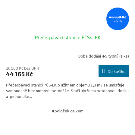
46 930 Kč
–5 %
Přečerpávací stanice PČS4-EK
Doba dodání 4-5 týdnů
(1 ks)
36 500 Kč bez DPH
Do košíku
44 165 Kč
Přečerpávací stanici PČS-EK o užitném objemu 1,3 m3 se umísťuje
samonosně bez nutnosti betonáže. Stačí uložit na betonovou desku
a jednoduše...
4
položek celkem
O
v
l
Z
á
á