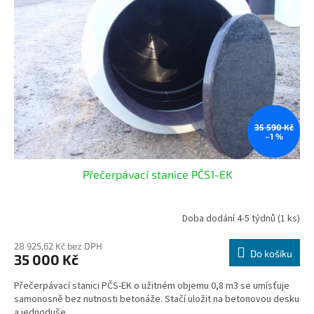
t
s
ů
p
r
o
d
u
k
t
ů
35 590 Kč
–1 %
Přečerpávací stanice PČS1-EK
Doba dodání 4-5 týdnů
(1 ks)
28 925,62 Kč bez DPH
Do košíku
35 000 Kč
Přečerpávací stanici PČS-EK o užitném objemu 0,8 m3 se umísťuje
samonosně bez nutnosti betonáže. Stačí uložit na betonovou desku
a jednoduše...