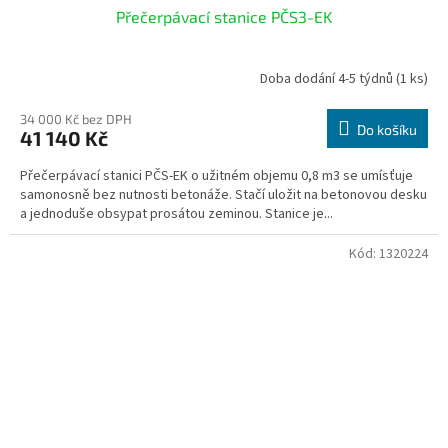
Přečerpávací stanice PČS3-EK
Doba dodání 4-5 týdnů
(1 ks)
34 000 Kč bez DPH
Do košíku
41 140 Kč
Přečerpávací stanici PČS-EK o užitném objemu 0,8 m3 se umísťuje
samonosně bez nutnosti betonáže. Stačí uložit na betonovou desku
a jednoduše obsypat prosátou zeminou. Stanice je...
Kód:
1320224