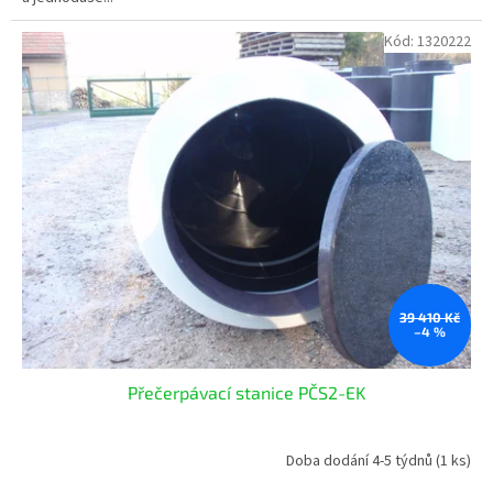
Kód:
1320222
39 410 Kč
–4 %
Přečerpávací stanice PČS2-EK
Doba dodání 4-5 týdnů
(1 ks)