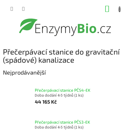
Přejít
NÁKUP
na
obsah
KOŠÍK
Přečerpávací stanice do gravitační
(spádové) kanalizace
Nejprodávanější
Přečerpávací stanice PČS4-EK
Doba dodání 4-5 týdnů
(1 ks)
44 165 Kč
Přečerpávací stanice PČS3-EK
Doba dodání 4-5 týdnů
(1 ks)