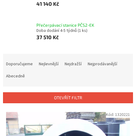
41 140 Kč
Přečerpávací stanice PČS2-EK
Doba dodání 4-5 týdnů
(1 ks)
37 510 Kč
Ř
a
Doporučujeme
Nejlevnější
Nejdražší
Nejprodávanější
z
e
Abecedně
n
í
p
OTEVŘÍT FILTR
r
o
V
Kód:
1320221
d
ý
u
p
k
i