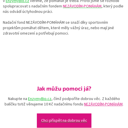
V
EnzymyBio.cz
věříme, že pomáhat je třeba. Proto jsme se rozhodli
spolupracovat s nadačním fondem
NEZÁVODÍM-POMÁHÁM
, který podle
nás odvádí úctyhodnou práci.
Nadační fond NEZÁVODÍM-POMÁHÁM se snaží díky sportovním
projektům pomáhat dětem, které měly vážný úraz, nebo mají jiné
zdravotní omezení a potřebují pomoci.
Jak můžu pomoci já?
Nakupte na
EnzymyBio.cz
, čímž podpoříte dobrou věc. Z každého
balíčku totiž věnujeme 10 Kč nadačnímu fondu
NEZÁVODÍM-POMÁHÁM
.
Chci příspět na dobrou věc