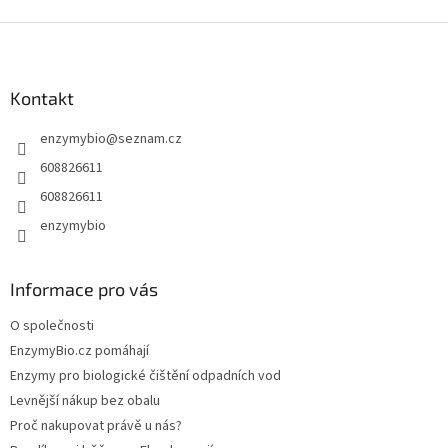
Z
á
p
a
Kontakt
t
enzymybio
@
seznam.cz
í
608826611
608826611
enzymybio
Informace pro vás
O společnosti
EnzymyBio.cz pomáhají
Enzymy pro biologické čištění odpadních vod
Levnější nákup bez obalu
Proč nakupovat právě u nás?