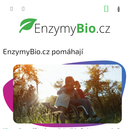
Přejít
NÁKUP
na
obsah
KOŠÍK
EnzymyBio.cz pomáhají