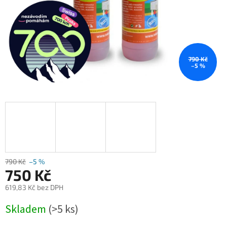
790 Kč
–5 %
790 Kč
–5 %
750 Kč
619,83 Kč bez DPH
Měrná
Skladem
(>5 ks)
cena: