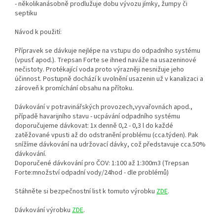
- několikanásobně prodlužuje dobu vývozu jímky, žumpy či
septiku
Návod k použití:
Přípravek se dávkuje nejlépe na vstupu do odpadního systému
(vpusť apod.). Trepsan Forte se ihned naváže na usazeninové
nečistoty. Protékající voda proto výrazněji nesnižuje jeho
účinnost. Postupně dochází k uvolnění usazenin už v kanalizaci a
zároveň k promíchání obsahu na přítoku.
Dávkování v potravinářských provozech,vyvařovnách apod.,
případě havarijního stavu - ucpávání odpadního systému
doporučujeme dávkovat: 1x denně 0,2 - 0,3 l do každé
zatěžované vpusti až do odstranění problému (cca.týden). Pak
snížíme dávkování na udržovací dávky, což představuje cca.50%
dávkování.
Doporučené dávkování pro ČOV: 1:100 až 1:300m3 (Trepsan
Forte:množství odpadní vody/24hod - dle problémů)
Stáhněte si bezpečnostní list k tomuto výrobku
ZDE
.
Dávkování výrobku
ZDE
.