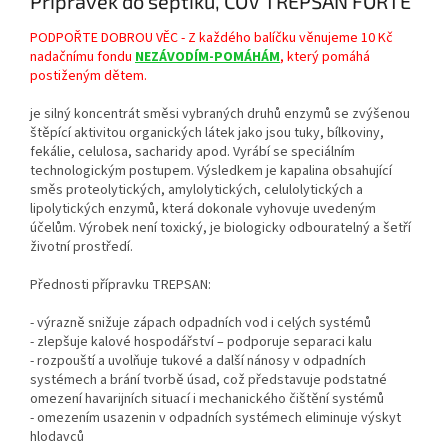
Přípravek do septiku, ČOV TREPSAN FORTE
PODPOŘTE DOBROU VĚC - Z každého balíčku věnujeme 10 Kč
nadačnímu fondu
NEZÁVODÍM-POMÁHÁM
, který pomáhá
postiženým dětem.
je silný koncentrát směsi vybraných druhů enzymů se zvýšenou
štěpící aktivitou organických látek jako jsou tuky, bílkoviny,
fekálie, celulosa, sacharidy apod. Vyrábí se speciálním
technologickým postupem. Výsledkem je kapalina obsahující
směs proteolytických, amylolytických, celulolytických a
lipolytických enzymů, která dokonale vyhovuje uvedeným
účelům. Výrobek není toxický, je biologicky odbouratelný a šetří
životní prostředí.
Přednosti přípravku TREPSAN:
- výrazně snižuje zápach odpadních vod i celých systémů
- zlepšuje kalové hospodářství – podporuje separaci kalu
- rozpouští a uvolňuje tukové a další nánosy v odpadních
systémech a brání tvorbě úsad, což představuje podstatné
omezení havarijních situací i mechanického čištění systémů
- omezením usazenin v odpadních systémech eliminuje výskyt
hlodavců