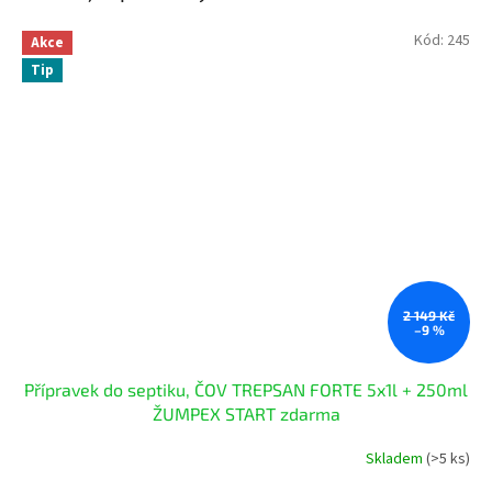
Kód:
245
Akce
Tip
2 149 Kč
–9 %
Přípravek do septiku, ČOV TREPSAN FORTE 5x1l + 250ml
ŽUMPEX START zdarma
Skladem
(>5 ks)
Průměrné
hodnocení