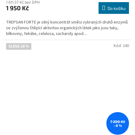
1 611,57 Kč bez DPH
produktu
1 950 Kč
je
Do košíku
1,5
z
TREPSAN FORTE je silný koncentrát směsi vybraných druhů enzymů
5
se zvýšenou štěpící aktivitou organických látek jako jsou tuky,
hvězdiček.
bílkoviny, fekálie, celulosa, sacharidy apod....
Kód:
240
SLEVA 20 %
7 200 Kč
–8 %