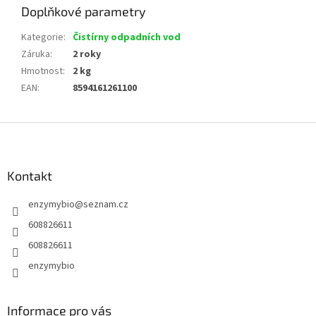
Doplňkové parametry
Kategorie
:
Čistírny odpadních vod
Záruka
:
2 roky
Hmotnost
:
2 kg
EAN
:
8594161261100
Z
á
p
a
Kontakt
t
enzymybio
@
seznam.cz
í
608826611
608826611
enzymybio
Informace pro vás