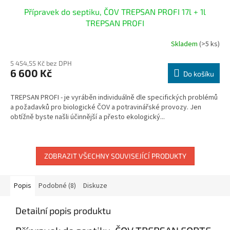
Přípravek do septiku, ČOV TREPSAN PROFI 17l + 1l
TREPSAN PROFI
Skladem
(>5 ks)
Průměrné
hodnocení
5 454,55 Kč bez DPH
produktu
6 600 Kč
je
Do košíku
3,8
z
TREPSAN PROFI - je vyráběn individuálně dle specifických problémů
5
a požadavků pro biologické ČOV a potravinářské provozy. Jen
hvězdiček.
obtížně byste našli účinnější a přesto ekologický...
ZOBRAZIT VŠECHNY SOUVISEJÍCÍ PRODUKTY
Popis
Podobné (8)
Diskuze
Detailní popis produktu