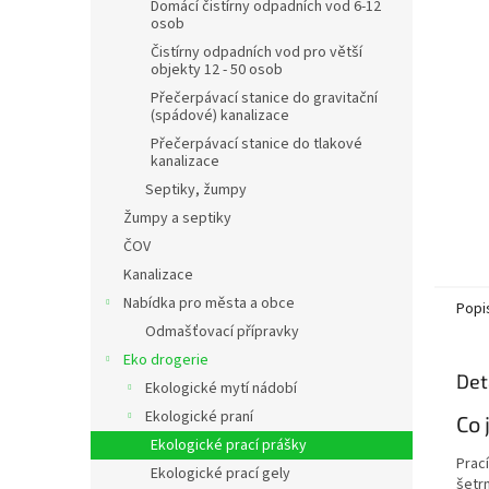
n
Domácí čistírny odpadních vod 6-12
osob
e
l
Čistírny odpadních vod pro větší
objekty 12 - 50 osob
Přečerpávací stanice do gravitační
(spádové) kanalizace
Přečerpávací stanice do tlakové
kanalizace
Septiky, žumpy
Žumpy a septiky
ČOV
Kanalizace
Nabídka pro města a obce
Popi
Odmašťovací přípravky
Eko drogerie
Det
Ekologické mytí nádobí
Ekologické praní
Co 
Ekologické prací prášky
Prac
Ekologické prací gely
šetr