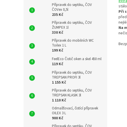
extr
Přípravek do septiku, ČOV
stálo
ČOVex 0,5l
Při 
235 Kč
před
nejl
Přípravek do septiku, ČOV
Na m
ŽUMPEX 1l
330 Kč
neči
Přípravek do mobilních WC
Bezp
Toilex 1 L
199 Kč
FeelEco Čistič oken a skel 450 ml
119 Kč
Přípravek do septiku, ČOV
TREPSAN PROFI 3l
1 155 Kč
Přípravek do septiku, ČOV
TREPSAN KLASIK 3l
1 110 Kč
Odmašťovací, čistící přípravek
OILEX 3 L
900 Kč
Přípravek do septiku, ČOV