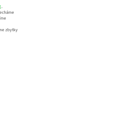
R
..
 necháme
číme
hne zbytky