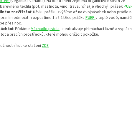
aktem
(veganská varianta). Na odstranění zejména organických skvrn ze
barevného textilu (pot, mastnota, víno, tráva, hlína) je vhodný i prášek
PUE
silném znečištění
: Dávku prášku zvýšíme až na dvojnásobek nebo prádlo
 praním odmočit - rozpustíme 1 až 2 lžíce prášku
PUER
v teplé vodě, namá
épe přes noc.
áchání
: Přidáme
Máchadlo prádla
- neutralizuje pH máchací lázně a vyplác
stot a pracích prostředků, které mohou dráždit pokožku.
ečnostní list ke stažení
ZDE
.