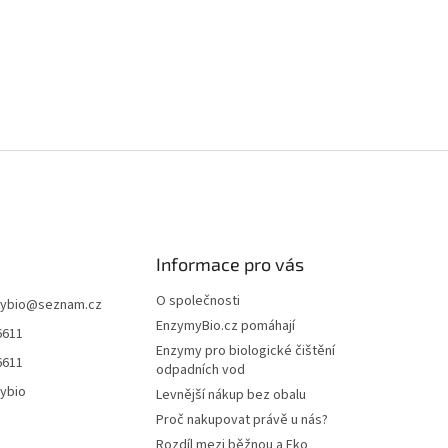
Informace pro vás
O společnosti
ybio
@
seznam.cz
EnzymyBio.cz pomáhají
6611
Enzymy pro biologické čištění
6611
odpadních vod
ybio
Levnější nákup bez obalu
Proč nakupovat právě u nás?
Rozdíl mezi běžnou a Eko