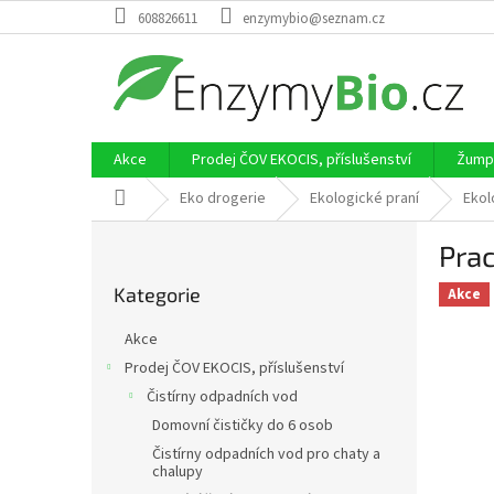
Přejít
608826611
enzymybio@seznam.cz
na
obsah
Akce
Prodej ČOV EKOCIS, příslušenství
Žumpy
Domů
Eko drogerie
Ekologické praní
Ekol
P
Prac
o
Přeskočit
s
Kategorie
kategorie
Akce
t
r
Akce
a
Prodej ČOV EKOCIS, příslušenství
n
Čistírny odpadních vod
n
í
Domovní čističky do 6 osob
p
Čistírny odpadních vod pro chaty a
chalupy
a