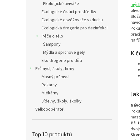
Ekologické aviváže
mýdl
oliv
Ekologické čisticí prostředky
Slož
Ekologické osvěžovače vzduchu
naví
Ekologická drogerie pro dezinfekci
Poku
prac
Péče o tělo
Na f
Šampony
K č
Mýdla a sprchové gely
Eko drogerie pro děti
Průmysl, školy, firmy
Masný průmysl
Pekárny
Jak
Mlékárny
Jídelny, školy, školky
Náv
Velkoodběratel
Poku
mast
Při 
dvoj
Top 10 produktů
Skvr