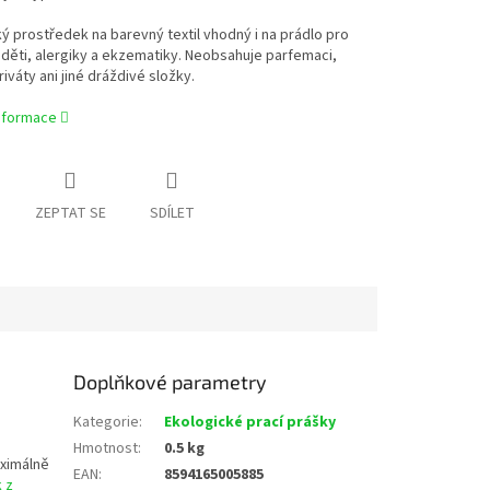
ý prostředek na barevný textil vhodný i na prádlo pro
děti, alergiky a ekzematiky. Neobsahuje parfemaci,
iváty ani jiné dráždivé složky.
informace
ZEPTAT SE
SDÍLET
Doplňkové parametry
Kategorie
:
Ekologické prací prášky
Hmotnost
:
0.5 kg
aximálně
EAN
:
8594165005885
 z