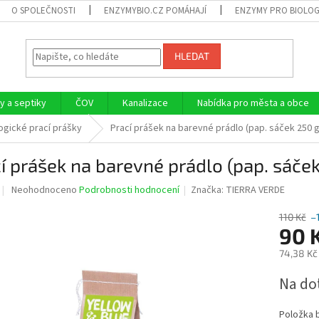
O SPOLEČNOSTI
ENZYMYBIO.CZ POMÁHAJÍ
ENZYMY PRO BIOLOG
HLEDAT
 a septiky
ČOV
Kanalizace
Nabídka pro města a obce
ogické prací prášky
Prací prášek na barevné prádlo (pap. sáček 250 g
í prášek na barevné prádlo (pap. sáček
Průměrné
Neohodnoceno
Podrobnosti hodnocení
Značka:
TIERRA VERDE
hodnocení
produktu
110 Kč
–
je
90 
0,0
74,38 Kč
z
5
Měrná
Na do
hvězdiček.
cena:
Položka 