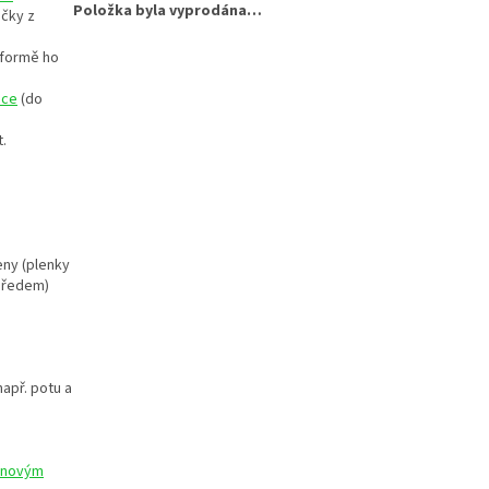
Položka byla vyprodána…
očky z
 formě ho
ice
(do
t.
eny (plenky
 předem)
apř. potu a
onovým