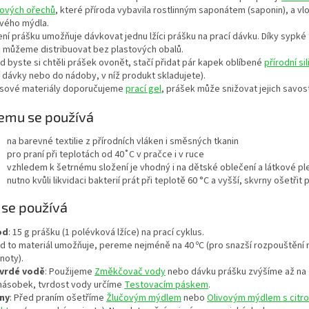
ových ořechů
, které příroda vybavila rostlinným saponátem (saponin), a vl
ového mýdla.
ení prášku umožňuje dávkovat jednu lžíci prášku na prací dávku. Díky sypké
c můžeme distribuovat bez plastových obalů.
d byste si chtěli prášek ovonět, stačí přidat pár kapek oblíbené
přírodní sil
í dávky nebo do nádoby, v níž produkt skladujete).
lísové materiály doporučujeme
prací gel
, prášek může snižovat jejich savos
emu se používá
na barevné textilie z přírodních vláken i směsných tkanin
pro praní při teplotách od 40˚C v pračce i v ruce
vzhledem k šetrnému složení je vhodný i na dětské oblečení a látkové pl
nutno kvůli likvidaci bakterií prát při teplotě 60 °C a vyšší, skvrny ošetřit
 se používá
od
: 15 g prášku (1 polévková lžíce) na prací cyklus.
d to materiál umožňuje, pereme nejméně na 40 ºC (pro snazší rozpouštění n
noty).
tvrdé vodě
: Použijeme
Změkčovač vody
nebo dávku prášku zvýšíme až na
násobek, tvrdost vody určíme
Testovacím páskem
.
ny
: Před praním ošetříme
Žlučovým mýdlem
nebo
Olivovým mýdlem s citr