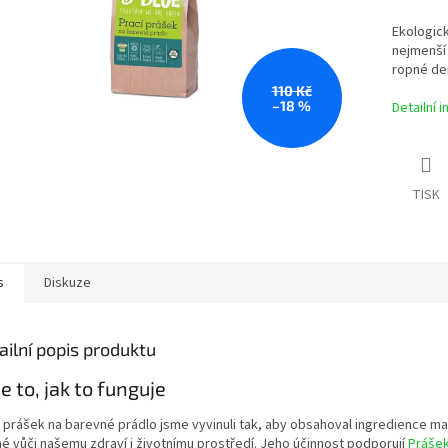
Ekologick
nejmenší 
ropné der
110 Kč
–18 %
Detailní 
TISK
s
Diskuze
ailní popis produktu
je to, jak to funguje
í prášek na barevné prádlo jsme vyvinuli tak, aby obsahoval ingredience m
né vůči našemu zdraví i životnímu prostředí. Jeho účinnost podporují
Prášek