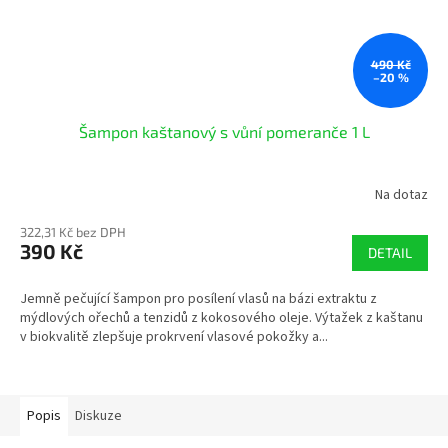
490 Kč
–20 %
Šampon kaštanový s vůní pomeranče 1 L
Na dotaz
322,31 Kč bez DPH
390 Kč
DETAIL
Jemně pečující šampon pro posílení vlasů na bázi extraktu z
mýdlových ořechů a tenzidů z kokosového oleje. Výtažek z kaštanu
v biokvalitě zlepšuje prokrvení vlasové pokožky a...
Popis
Diskuze