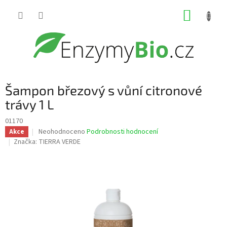
Přejít
NÁKUP
na
obsah
KOŠÍK
Šampon březový s vůní citronové
trávy 1 L
01170
Průměrné
Neohodnoceno
Podrobnosti hodnocení
Akce
hodnocení
Značka:
TIERRA VERDE
produktu
je
0,0
z
5
hvězdiček.