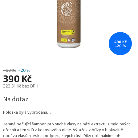
490 Kč
–20 %
490 Kč
–20 %
390 Kč
322,31 Kč bez DPH
Měrná
Na dotaz
cena:
Položka byla vyprodána…
Jemně pečující šampon pro suché vlasy na bázi extraktu z mýdlových
ořechů a tenzidů z kokosového oleje. Výtažek z břízy v biokvalitě
dodává vlasům lesk a podporuje jejich růst. Díky optimálnímu pH