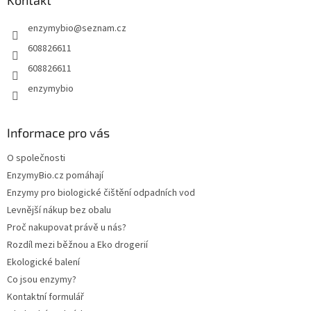
t
enzymybio
@
seznam.cz
í
608826611
608826611
enzymybio
Informace pro vás
O společnosti
EnzymyBio.cz pomáhají
Enzymy pro biologické čištění odpadních vod
Levnější nákup bez obalu
Proč nakupovat právě u nás?
Rozdíl mezi běžnou a Eko drogerií
Ekologické balení
Co jsou enzymy?
Kontaktní formulář