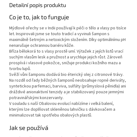
Detailní popis produktu
Co je to, jak to funguje
Mýdlové ořechy se v Indii používají k péči o tělo a vlasy po tisíce
let. Inspirovali jsme se touto tradicí a vyvinuli šampon s
maximálně šetrným a netoxickým složením. Díky optimálnímu pH
nenarušuje ochrannou bariéru kůže.
Bříza bělokorá to s vlasy prostě umí. Výtažek z jejích listů vrací
suchým vlasům lesk a pružnost a urychluje jejich růst. Zároveň
prospívá i vlasové pokožce, snižuje produkci kožního mazu a
tvorbu lupů.
Svěží vůni šamponu dodává bio éterický olej z citronové trávy.
Na rozdíl od řady běžných šamponů neobsahuje ropné deriváty,
syntetickou parfemaci, barviva, sulfáty (průmyslová pěnidla) ani
dráždivé anionaktivní tenzidy a je stabilizovaný pouze jemnými
potravinářskými konzervanty.
V souladu s naší Obalovou evolucí nabízíme i velká balení,
kterými lze doplňovat skleněnou lahvičku s dávkovačem a
minimalizovat tak spotřebu obalových plastů.
Jak se používá