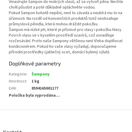
Vmasírujte šampon do mokrých vlasů, až se vytvoří pěna. Nechte
chvíli působit a poté důkladně opláchněte vodou.
Pokud šampon bohatě nepění, není to závada a neubírá mu to na
účinnosti. Na rozdíl od konvenčních produktů totiž neobsahuje
průmyslová pěnidla, která mohou dráždit pokožku.
Šampon má nízké pH, které je příznivé pro vlasy i pokožku hlavy.
Povrch vlasu se v kyselém prostředí uzavírá, což usnadňuje
rozčesávání. Proto naše šampony většinou není třeba doplňovat
kondicionérem. Pokud ho vaše vlasy vyžadují, doporučujeme
přírodní prostředky (jablečný ocet, domácí bylinný výluh).
Doplňkové parametry
Kategorie
:
Šampony
Hmotnost
:
1 kg
EAN
:
8594165001177
Položka byla vyprodána…
Z
á
p
a
Kontakt