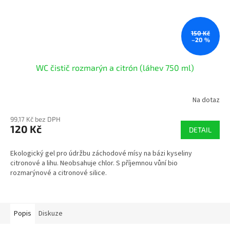
150 Kč
–20 %
WC čistič rozmarýn a citrón (láhev 750 ml)
Na dotaz
99,17 Kč bez DPH
120 Kč
DETAIL
Ekologický gel pro údržbu záchodové mísy na bázi kyseliny
citronové a lihu. Neobsahuje chlor. S příjemnou vůní bio
rozmarýnové a citronové silice.
Popis
Diskuze