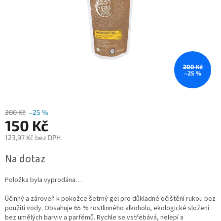
200 Kč
–25 %
200 Kč
–25 %
150 Kč
123,97 Kč bez DPH
Měrná
Na dotaz
cena:
Položka byla vyprodána…
Účinný a zároveň k pokožce šetrný gel pro důkladné očištění rukou bez
použití vody. Obsahuje 65 % rostlinného alkoholu, ekologické složení
bez umělých barviv a parfémů. Rychle se vstřebává, nelepí a