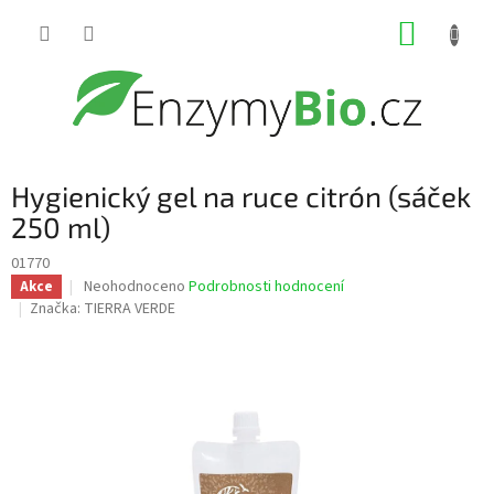
Přejít
NÁKUP
na
obsah
KOŠÍK
Hygienický gel na ruce citrón (sáček
250 ml)
01770
Průměrné
Neohodnoceno
Podrobnosti hodnocení
Akce
hodnocení
Značka:
TIERRA VERDE
produktu
je
0,0
z
5
hvězdiček.