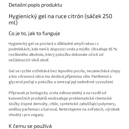
Detailní popis produktu
Hygienický gel na ruce citrón (sáček 250
ml)
Co je to, jak to funguje
Hygienický gel se postará o důkladné umytí rukou i v
podmínkách, kde není k dispozici voda a mýdlo. Obsahuje 65 %
rostlinného alkoholu, který pokožku dokonale očistí od
nežádoucích vlivů okolí.
Gel se rychle vstřebává bez lepivého pocitu, nezanechává stopy
a bio citronová silice mu dodává příjemnou vůni. Panthenol a
glycerol pečují o pokožku a omezují její nadměrné vysoušení.
Přípravek je biologicky zcela odbouratelný a na rozdíl od
konvenčních produktů neobsahuje problematické chemické
složky (ropné deriváty, chlór, syntetické zahušťující polymery,
umělou parfemaci a barviva). Netestujeme na zvířatech, výrobek
vhodný i pro vegany.
K čemu se používá