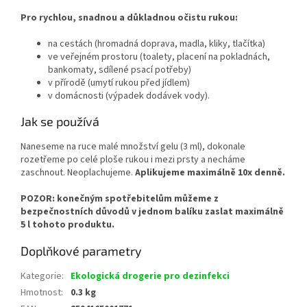
Pro rychlou, snadnou a důkladnou očistu rukou:
na cestách (hromadná doprava, madla, kliky, tlačítka)
ve veřejném prostoru (toalety, placení na pokladnách,
bankomaty, sdílené psací potřeby)
v přírodě (umytí rukou před jídlem)
v domácnosti (výpadek dodávek vody).
Jak se používá
Naneseme na ruce malé množství gelu (3 ml), dokonale
rozetřeme po celé ploše rukou i mezi prsty a necháme
zaschnout. Neoplachujeme.
Aplikujeme maximálně 10x denně.
POZOR: konečným spotřebitelům můžeme z
bezpečnostních důvodů v jednom balíku zaslat maximálně
5 l tohoto produktu.
Doplňkové parametry
Kategorie
:
Ekologická drogerie pro dezinfekci
Hmotnost
:
0.3 kg