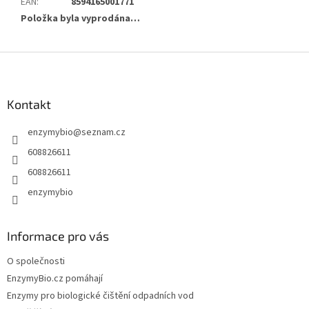
EAN
:
8594165001771
Položka byla vyprodána…
Z
á
p
a
Kontakt
t
enzymybio
@
seznam.cz
í
608826611
608826611
enzymybio
Informace pro vás
O společnosti
EnzymyBio.cz pomáhají
Enzymy pro biologické čištění odpadních vod