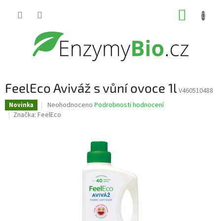
Přejít
NÁKUP
na
obsah
KOŠÍK
FeelEco Aviváž s vůní ovoce 1l
V460510488
Průměrné
Neohodnoceno
Podrobnosti hodnocení
Novinka
hodnocení
Značka:
FeelEco
produktu
je
0,0
z
5
hvězdiček.