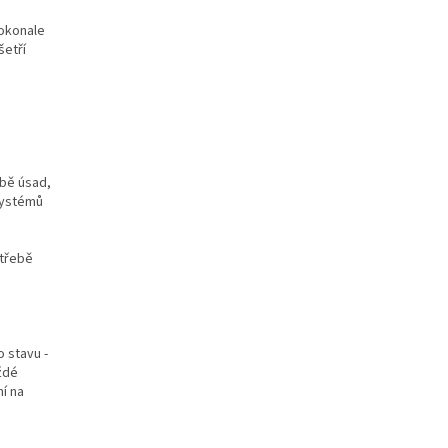
dokonale
šetří
rbě úsad,
systémů
otřebě
 stavu -
ždé
í na