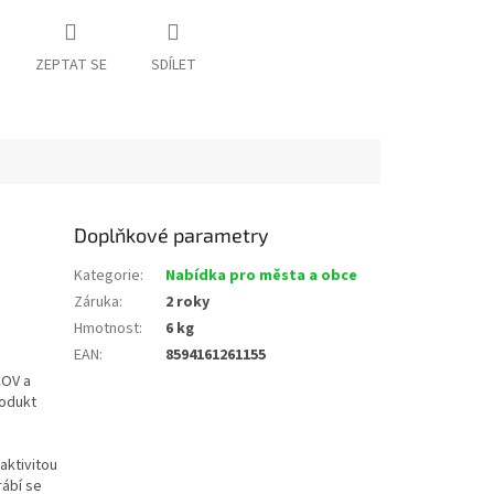
ZEPTAT SE
SDÍLET
Doplňkové parametry
Kategorie
:
Nabídka pro města a obce
Záruka
:
2 roky
Hmotnost
:
6 kg
EAN
:
8594161261155
ČOV a
rodukt
aktivitou
rábí se