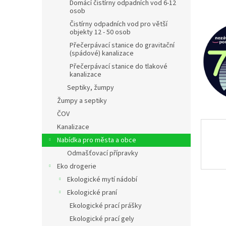
n
Domácí čistírny odpadních vod 6-12
osob
e
l
Čistírny odpadních vod pro větší
objekty 12 - 50 osob
Přečerpávací stanice do gravitační
(spádové) kanalizace
Přečerpávací stanice do tlakové
kanalizace
Septiky, žumpy
Žumpy a septiky
ČOV
Kanalizace
Nabídka pro města a obce
Odmašťovací přípravky
Eko drogerie
Ekologické mytí nádobí
Ekologické praní
Ekologické prací prášky
Ekologické prací gely