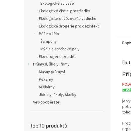
Ekologické aviváže
Ekologické čisticí prostředky
Ekologické osvěžovače vzduchu
Ekologická drogerie pro dezinfekci
Péče o tělo
Šampony
Popi
Mýdla a sprchové gely
Eko drogerie pro děti
Det
Průmysl, školy, firmy
Masný průmysl
Pří
Pekárny
PODP
Mlékárny
NEZ
Jídelny, školy, školky
je v
Velkoodběratel
potr
toho
Prod
Top 10 produktů
organ