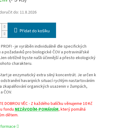
oručit do:
11.8.2026
Přidat do košíku
ROFI - je vyráběn individuálně dle specifických
 a požadavků pro biologické ČOV a potravinářské
Jen obtížně byste našli účinnější a přesto ekologický
ohoto charakteru.
art je enzymatický extra silný koncentrát. Je určen k
odstranění havarijních situací rychlým nastartováním
 a zkapalňování organických usazenin v žumpách,
 a ČOV.
 DOBROU VĚC - Z každého balíčku věnujeme 10 Kč
u fondu
NEZÁVODÍM-POMÁHÁM
, který pomáhá
ým dětem.
informace