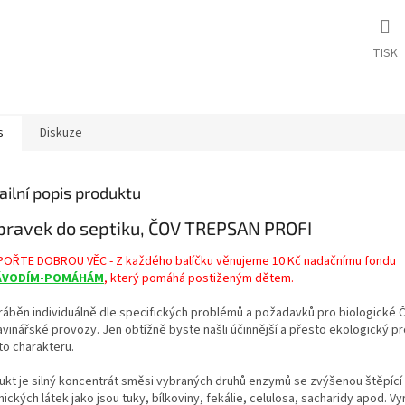
TISK
s
Diskuze
ailní popis produktu
pravek do septiku, ČOV TREPSAN PROFI
OŘTE DOBROU VĚC - Z každého balíčku věnujeme 10 Kč nadačnímu fondu
ÁVODÍM-POMÁHÁM
, který pomáhá postiženým dětem.
yráběn individuálně dle specifických problémů a požadavků pro biologické 
avinářské provozy. Jen obtížně byste našli účinnější a přesto ekologický p
to charakteru.
ukt je silný koncentrát směsi vybraných druhů enzymů se zvýšenou štěpící 
ických látek jako jsou tuky, bílkoviny, fekálie, celulosa, sacharidy apod. Vy