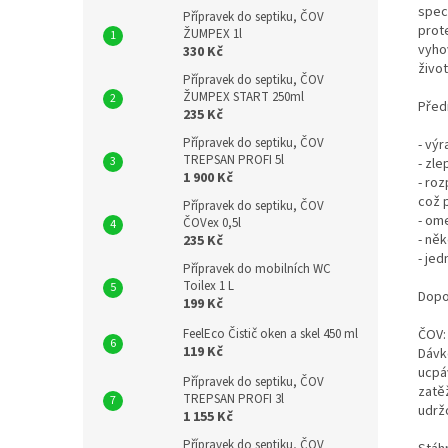
spec
Přípravek do septiku, ČOV
prot
ŽUMPEX 1l
vyho
330 Kč
život
Přípravek do septiku, ČOV
ŽUMPEX START 250ml
Před
235 Kč
Přípravek do septiku, ČOV
- vý
TREPSAN PROFI 5l
- zl
1 900 Kč
- ro
což 
Přípravek do septiku, ČOV
- om
ČOVex 0,5l
- ně
235 Kč
- je
Přípravek do mobilních WC
Toilex 1 L
Dopo
199 Kč
ČOV:
FeelEco Čistič oken a skel 450 ml
119 Kč
Dávk
ucpá
Přípravek do septiku, ČOV
zatě
TREPSAN PROFI 3l
udrž
1 155 Kč
Přípravek do septiku, ČOV