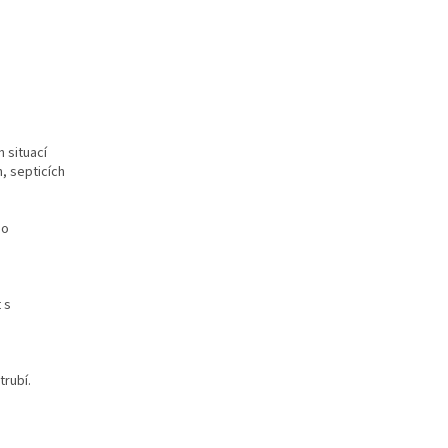
 situací
, septicích
ho
 s
rubí.