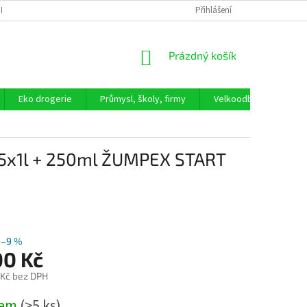
ICKÉ ČIŠTĚNÍ ODPADNÍCH VOD
LEVNĚJŠÍ NÁKUP BEZ OBALU
Přihlášení
PROČ N
NÁKUPNÍ
Prázdný košík
KOŠÍK
Eko drogerie
Průmysl, školy, firmy
Velkoodběratel
 5x1l + 250ml ŽUMPEX START
–9 %
00 Kč
 Kč bez DPH
dem
(>5 ks)