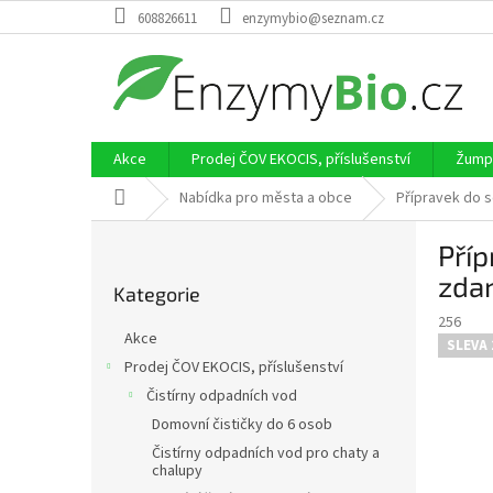
Přejít
608826611
enzymybio@seznam.cz
na
obsah
Akce
Prodej ČOV EKOCIS, příslušenství
Žumpy
Domů
Nabídka pro města a obce
Přípravek do 
P
Pří
o
Přeskočit
s
zda
Kategorie
kategorie
t
256
r
Akce
SLEVA 
a
Prodej ČOV EKOCIS, příslušenství
n
Čistírny odpadních vod
n
í
Domovní čističky do 6 osob
p
Čistírny odpadních vod pro chaty a
chalupy
a