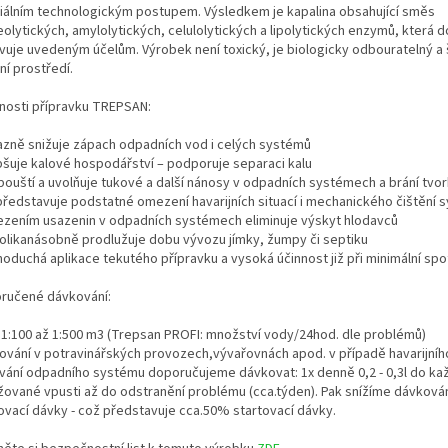
iálním technologickým postupem. Výsledkem je kapalina obsahující směs
eolytických, amylolytických, celulolytických a lipolytických enzymů, která 
vuje uvedeným účelům. Výrobek není toxický, je biologicky odbouratelný a 
ní prostředí.
nosti přípravku TREPSAN:
razně snižuje zápach odpadních vod i celých systémů
epšuje kalové hospodářství – podporuje separaci kalu
zpouští a uvolňuje tukové a další nánosy v odpadních systémech a brání tvo
představuje podstatné omezení havarijních situací i mechanického čištění 
ezením usazenin v odpadních systémech eliminuje výskyt hlodavců
kolikanásobně prodlužuje dobu vývozu jímky, žumpy či septiku
dnoduchá aplikace tekutého přípravku a vysoká účinnost již při minimální sp
ručené dávkování:
 1:100 až 1:500 m3 (Trepsan PROFI: množství vody/24hod. dle problémů)
ování v potravinářských provozech,vývařovnách apod. v případě havarijního
vání odpadního systému doporučujeme dávkovat: 1x denně 0,2 - 0,3l do ka
žované vpusti až do odstranění problému (cca.týden). Pak snížíme dávkován
ovací dávky - což představuje cca.50% startovací dávky.