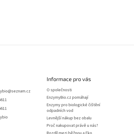
Informace pro vás
O společnosti
ybio
@
seznam.cz
EnzymyBio.cz pomáhají
6611
Enzymy pro biologické čištění
6611
odpadních vod
ybio
Levnější nákup bez obalu
Proč nakupovat právě u nás?
Rozdíl mezi běžnou a Eko