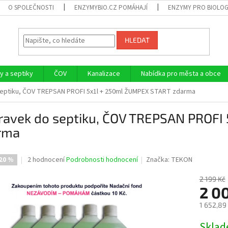
O SPOLEČNOSTI
ENZYMYBIO.CZ POMÁHAJÍ
ENZYMY PRO BIOLOG
HLEDAT
 a septiky
ČOV
Kanalizace
Nabídka pro města a obce
septiku, ČOV TREPSAN PROFI 5x1l + 250ml ŽUMPEX START zdarma
pravek do septiku, ČOV TREPSAN PROFI
rma
Průměrné
2 hodnocení
Podrobnosti hodnocení
Značka:
TEKON
20 %
hodnocení
produktu
2 199 Kč
je
2 0
3,0
1 652,89
z
5
Měrná
Skla
hvězdiček.