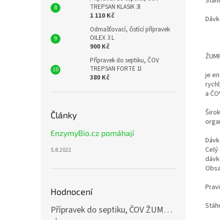
Stáh
TREPSAN KLASIK 3l
1 110 Kč
Dávk
Odmašťovací, čistící přípravek
OILEX 3 L
900 Kč
ŽUM
Přípravek do septiku, ČOV
TREPSAN FORTE 1l
je en
380 Kč
rych
a ČO
Širo
Články
orga
EnzymyBio.cz pomáhají
Dávk
Celý
5.8.2022
dávk
Obsa
Prav
Hodnocení
Stáh
Přípravek do septiku, ČOV ŽUMPEX START 3x250ml