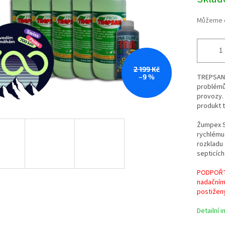
cena:
Můžeme d
2 199 Kč
–9 %
TREPSAN P
problémů
provozy. 
produkt t
Žumpex St
rychlému 
rozkladu
septicích
PODPOŘTE
nadačním
postižen
Detailní 