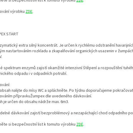
něte si bezpečnostní list k tomuto výrobku
ZDE
.
ování výrobku
ZDE
.
PEX START
zymatický extra silný koncentrát. Je určen k rychlému odstranění havarijních
lým nastartováním rozkladu a zkapalňování organických usazenin v žumpách
V.
ké spektrum enzymů zajistí okamžité intenzivní štěpení a rozpouštění tuhé
nického odpadu i v odpadních potrubí.
ování:
 obsah nalijte do mísy WC a spláchněte. Po týdnu doporučujeme pokračovat
ováním přípravkuŽumpex dle uvedeného dávkování.
h je určen do obsahu nádrže max. 6m3.
idelné dávkování zajistí bezproblémový a nezapáchající chod odpadního pot
něte si bezpečnostní list k tomuto výrobku
ZDE
.