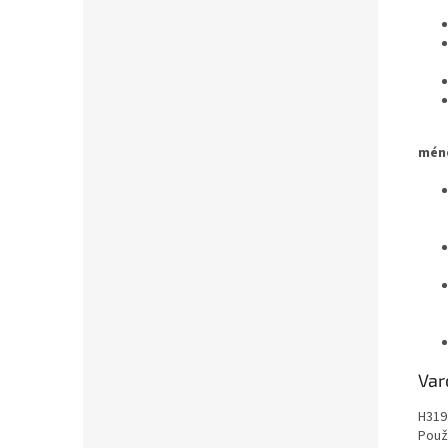
méně
Var
H319
Použ