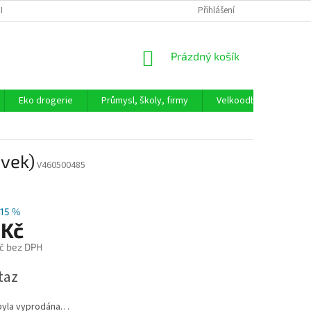
ICKÉ ČIŠTĚNÍ ODPADNÍCH VOD
LEVNĚJŠÍ NÁKUP BEZ OBALU
Přihlášení
PROČ N
NÁKUPNÍ
Prázdný košík
KOŠÍK
Eko drogerie
Průmysl, školy, firmy
Velkoodběratel
ávek)
V460500485
15 %
 Kč
č bez DPH
taz
byla vyprodána…