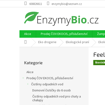
Přejít
608826611
enzymybio@seznam.cz
na
obsah
Akce
Prodej ČOV EKOCIS, příslušenství
Žumpy
Domů
Eko drogerie
Ekologické praní
Ekol
P
Feel
o
Přeskočit
s
Kategorie
kategorie
Novin
t
r
Akce
a
Prodej ČOV EKOCIS, příslušenství
n
Čistírny odpadních vod
n
í
Domovní čističky do 6 osob
p
Čistírny odpadních vod pro chaty a
chalupy
a