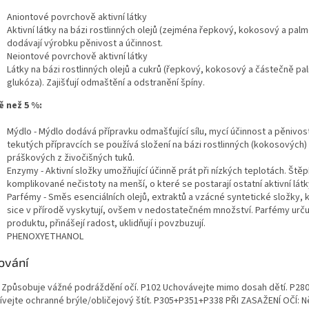
Aniontové povrchově aktivní látky
Aktivní látky na bázi rostlinných olejů (zejména řepkový, kokosový a palm
dodávají výrobku pěnivost a účinnost.
Neiontové povrchově aktivní látky
Látky na bázi rostlinných olejů a cukrů (řepkový, kokosový a částečně pa
glukóza). Zajišťují odmaštění a odstranění špíny.
 než 5 %:
Mýdlo - Mýdlo dodává přípravku odmašťující sílu, mycí účinnost a pěnivost
tekutých přípravcích se používá složení na bázi rostlinných (kokosových) 
práškových z živočišných tuků.
Enzymy - Aktivní složky umožňující účinně prát při nízkých teplotách. Štěp
komplikované nečistoty na menší, o které se postarají ostatní aktivní látk
Parfémy - Směs esenciálních olejů, extraktů a vzácné syntetické složky, 
sice v přírodě vyskytují, ovšem v nedostatečném množství. Parfémy určuj
produktu, přinášejí radost, uklidňují i povzbuzují.
PHENOXYETHANOL
ování
 Způsobuje vážné podráždění očí. P102 Uchovávejte mimo dosah dětí. P28
ívejte ochranné brýle/obličejový štít. P305+P351+P338 PŘI ZASAŽENÍ OČÍ: N