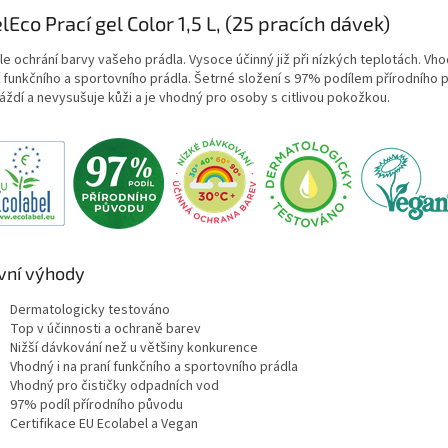
lEco Prací gel Color 1,5 L, (25 pracích dávek)
e ochrání barvy vašeho prádla. Vysoce účinný již při nízkých teplotách. Vho
í funkčního a sportovního prádla. Šetrné složení s 97% podílem přírodního 
áždí a nevysušuje kůži a je vhodný pro osoby s citlivou pokožkou.
vní výhody
Dermatologicky testováno
Top v účinnosti a ochraně barev
Nižší dávkování než u většiny konkurence
Vhodný i na praní funkčního a sportovního prádla
Vhodný pro čističky odpadních vod
97% podíl přírodního původu
Certifikace EU Ecolabel a Vegan