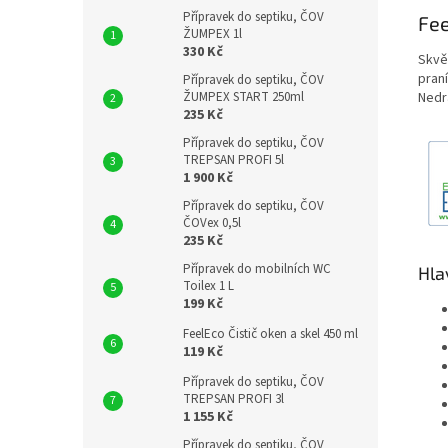
Přípravek do septiku, ČOV
Fee
ŽUMPEX 1l
330 Kč
Skvěl
pran
Přípravek do septiku, ČOV
Nedr
ŽUMPEX START 250ml
235 Kč
Přípravek do septiku, ČOV
TREPSAN PROFI 5l
1 900 Kč
Přípravek do septiku, ČOV
ČOVex 0,5l
235 Kč
Přípravek do mobilních WC
Hla
Toilex 1 L
199 Kč
FeelEco Čistič oken a skel 450 ml
119 Kč
Přípravek do septiku, ČOV
TREPSAN PROFI 3l
1 155 Kč
Přípravek do septiku, ČOV