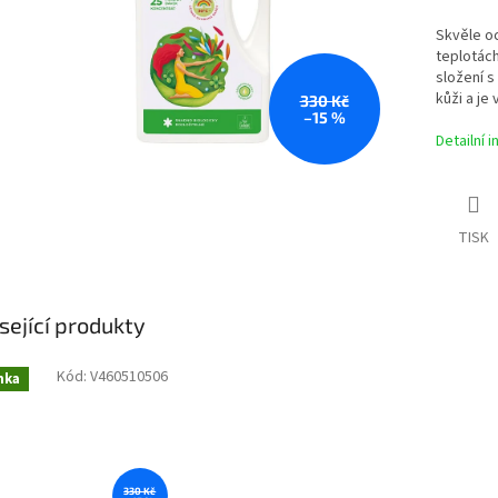
Skvěle oc
teplotách
složení s
kůži a je
330 Kč
–15 %
Detailní 
TISK
sející produkty
Kód:
V460510506
nka
330 Kč