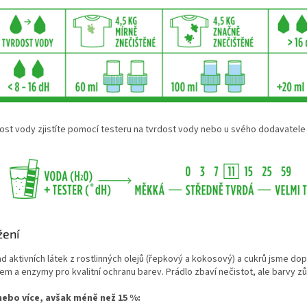
ost vody zjistíte pomocí testeru na tvrdost vody nebo u svého dodavatele
žení
d aktivních látek z rostlinných olejů (řepkový a kokosový) a cukrů jsme dopl
m a enzymy pro kvalitní ochranu barev. Prádlo zbaví nečistot, ale barvy zů
nebo více, avšak méně než 15 %: