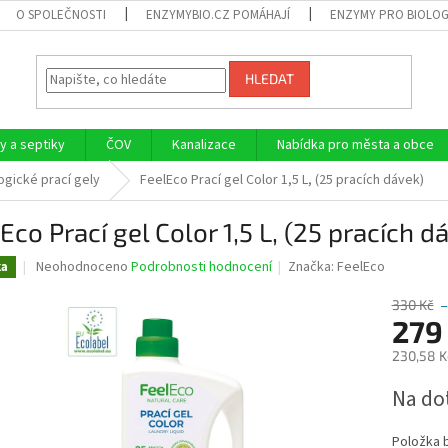
O SPOLEČNOSTI
ENZYMYBIO.CZ POMÁHAJÍ
ENZYMY PRO BIOLOG
HLEDAT
 a septiky
ČOV
Kanalizace
Nabídka pro města a obce
ogické prací gely
FeelEco Prací gel Color 1,5 L, (25 pracích dávek)
Eco Prací gel Color 1,5 L, (25 pracích d
Průměrné
Neohodnoceno
Podrobnosti hodnocení
Značka:
FeelEco
ka
hodnocení
produktu
330 Kč
–
je
279
0,0
230,58 K
z
5
Měrná
Na do
hvězdiček.
cena:
Položka 