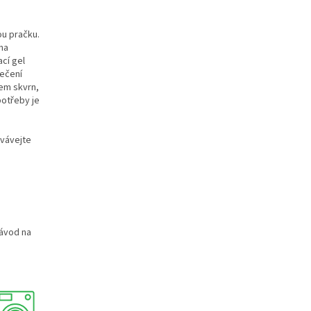
ou pračku.
na
ací gel
lečení
čem skvrn,
spotřeby je
ovávejte
návod na