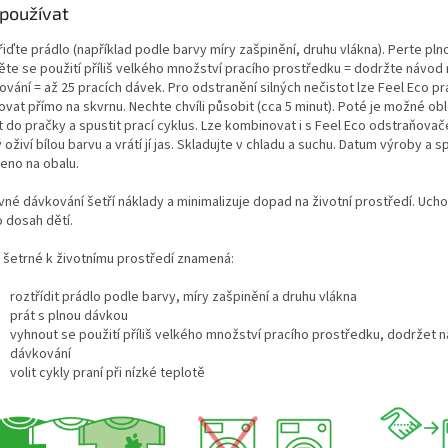
 používat
iďte prádlo (například podle barvy míry zašpinění, druhu vlákna). Perte pln
ěte se použití příliš velkého množství pracího prostředku = dodržte návod 
vání = až 25 pracích dávek. Pro odstranění silných nečistot lze Feel Eco pr
ovat přímo na skvrnu. Nechte chvíli působit (cca 5 minut). Poté je možné ob
t do pračky a spustit prací cyklus. Lze kombinovat i s Feel Eco odstraňova
 oživí bílou barvu a vrátí jí jas. Skladujte v chladu a suchu. Datum výroby a 
eno na obalu.
vné dávkování šetří náklady a minimalizuje dopad na životní prostředí. Uch
 dosah dětí.
í šetrné k životnímu prostředí znamená:
roztřídit prádlo podle barvy, míry zašpinění a druhu vlákna
prát s plnou dávkou
vyhnout se použití příliš velkého množství pracího prostředku, dodržet 
dávkování
volit cykly praní při nízké teplotě