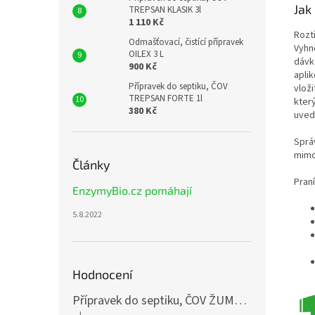
Jak
TREPSAN KLASIK 3l
1 110 Kč
Roztř
Odmašťovací, čistící přípravek
Vyhn
OILEX 3 L
dávko
900 Kč
aplik
Přípravek do septiku, ČOV
vloži
TREPSAN FORTE 1l
který
380 Kč
uved
Sprá
mimo
Články
Pran
EnzymyBio.cz pomáhají
5.8.2022
Hodnocení
Přípravek do septiku, ČOV ŽUMPEX START 3x250ml