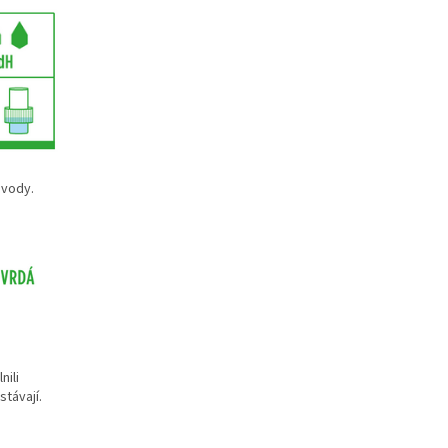
 vody.
nili
stávají.