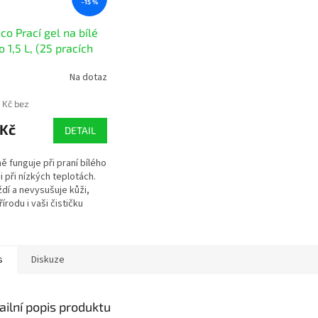
–15 %
co Prací gel na bílé
o 1,5 L, (25 pracích
k)
Na dotaz
 Kč bez
 Kč
DETAIL
ě funguje při praní bílého
i při nízkých teplotách.
dí a nevysušuje kůži,
řírodu i vaši čističku
ích vod. Pro obtížně
nitelné skvrny...
s
Diskuze
ailní popis produktu