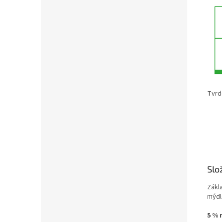
Tvrd
Slo
Zákla
mýdle
5 % 