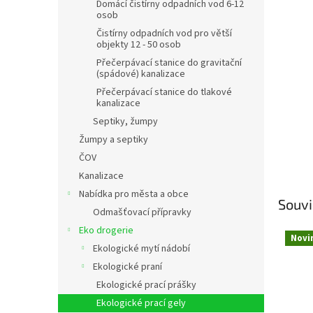
n
Domácí čistírny odpadních vod 6-12
osob
e
l
Čistírny odpadních vod pro větší
objekty 12 - 50 osob
Přečerpávací stanice do gravitační
(spádové) kanalizace
Přečerpávací stanice do tlakové
kanalizace
Septiky, žumpy
Žumpy a septiky
ČOV
Kanalizace
Nabídka pro města a obce
Souvi
Odmašťovací přípravky
Eko drogerie
Novi
Ekologické mytí nádobí
Ekologické praní
Ekologické prací prášky
Ekologické prací gely