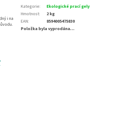
Kategorie
:
Ekologické prací gely
Hmotnost
:
2 kg
dný i na
EAN
:
8594005475830
původu.
Položka byla vyprodána…