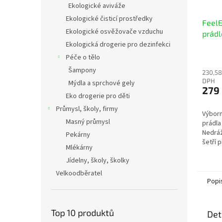
Ekologické aviváže
Ekologické čisticí prostředky
FeelE
Ekologické osvěžovače vzduchu
prádl
Ekologická drogerie pro dezinfekci
dáve
Péče o tělo
Šampony
230,58
DPH
Mýdla a sprchové gely
279
Eko drogerie pro děti
Průmysl, školy, firmy
Výborn
Masný průmysl
prádla 
Nedráž
Pekárny
šetří p
Mlékárny
odpadn
Jídelny, školy, školky
odstra
Velkoodběratel
Popi
Top 10 produktů
Det