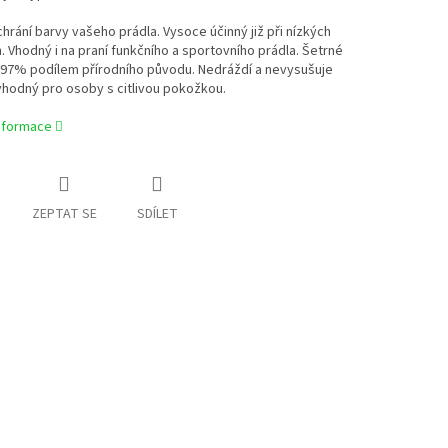
hrání barvy vašeho prádla. Vysoce účinný již při nízkých
. Vhodný i na praní funkčního a sportovního prádla. Šetrné
 97% podílem přírodního původu. Nedráždí a nevysušuje
 vhodný pro osoby s citlivou pokožkou.
informace
ZEPTAT SE
SDÍLET