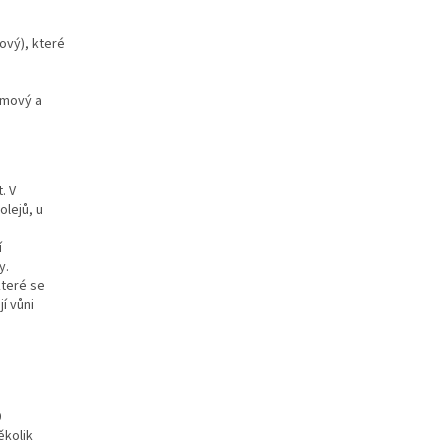
ový), které
lmový a
. V
olejů, u
í
y.
které se
í vůni
0
ěkolik