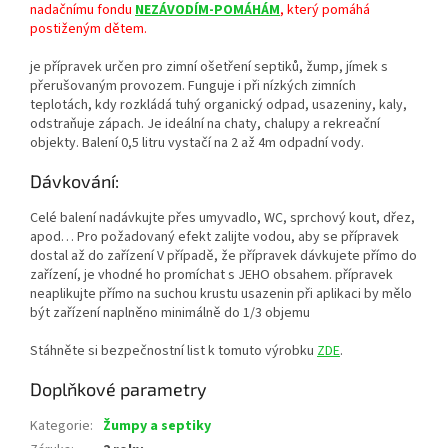
nadačnímu fondu
NEZÁVODÍM-POMÁHÁM
, který pomáhá
postiženým dětem.
je přípravek určen pro zimní ošetření septiků, žump, jímek s
přerušovaným provozem. Funguje i při nízkých zimních
teplotách, kdy rozkládá tuhý organický odpad, usazeniny, kaly,
odstraňuje zápach. Je ideální na chaty, chalupy a rekreační
objekty. Balení 0,5 litru vystačí na 2 až 4m odpadní vody.
Dávkování:
Celé balení nadávkujte přes umyvadlo, WC, sprchový kout, dřez,
apod… Pro požadovaný efekt zalijte vodou, aby se přípravek
dostal až do zařízení V případě, že přípravek dávkujete přímo do
zařízení, je vhodné ho promíchat s JEHO obsahem. přípravek
neaplikujte přímo na suchou krustu usazenin při aplikaci by mělo
být zařízení naplněno minimálně do 1/3 objemu
Stáhněte si bezpečnostní list k tomuto výrobku
ZDE
.
Doplňkové parametry
Kategorie
:
Žumpy a septiky