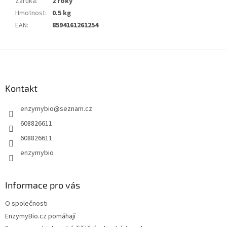
Záruka
:
2 roky
Hmotnost
:
0.5 kg
EAN
:
8594161261254
Z
á
p
a
Kontakt
t
enzymybio
@
seznam.cz
í
608826611
608826611
enzymybio
Informace pro vás
O společnosti
EnzymyBio.cz pomáhají