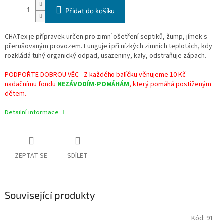
Přidat do košíku
CHATex je přípravek určen pro zimní ošetření septiků, žump, jímek s
přerušovaným provozem. Funguje i při nízkých zimních teplotách, kdy
rozkládá tuhý organický odpad, usazeniny, kaly, odstraňuje zápach.
PODPOŘTE DOBROU VĚC - Z každého balíčku věnujeme 10 Kč
nadačnímu fondu
NEZÁVODÍM-POMÁHÁM
, který pomáhá postiženým
dětem.
Detailní informace
ZEPTAT SE
SDÍLET
Související produkty
Kód:
91