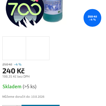
250 Kč
–4 %
250 Kč
–4 %
240 Kč
198,35 Kč bez DPH
Měrná
Skladem
(>5 ks)
cena:
Můžeme doručit do:
10.8.2026