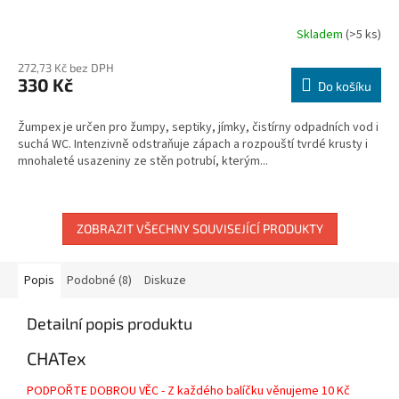
Skladem
(>5 ks)
Průměrné
hodnocení
272,73 Kč bez DPH
produktu
330 Kč
je
Do košíku
3,3
z
Žumpex je určen pro žumpy, septiky, jímky, čistírny odpadních vod i
5
suchá WC. Intenzivně odstraňuje zápach a rozpouští tvrdé krusty i
hvězdiček.
mnohaleté usazeniny ze stěn potrubí, kterým...
ZOBRAZIT VŠECHNY SOUVISEJÍCÍ PRODUKTY
Popis
Podobné (8)
Diskuze
Detailní popis produktu
CHATex
PODPOŘTE DOBROU VĚC - Z každého balíčku věnujeme 10 Kč