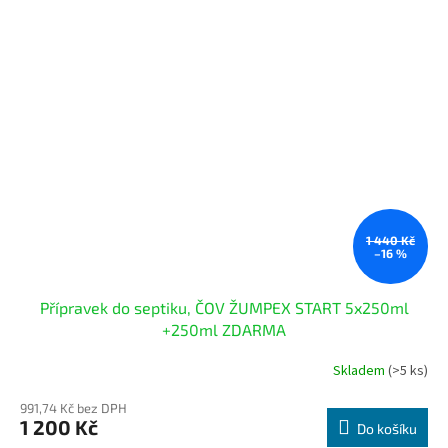
1 440 Kč
–16 %
Přípravek do septiku, ČOV ŽUMPEX START 5x250ml
+250ml ZDARMA
Skladem
(>5 ks)
Průměrné
hodnocení
991,74 Kč bez DPH
produktu
1 200 Kč
je
Do košíku