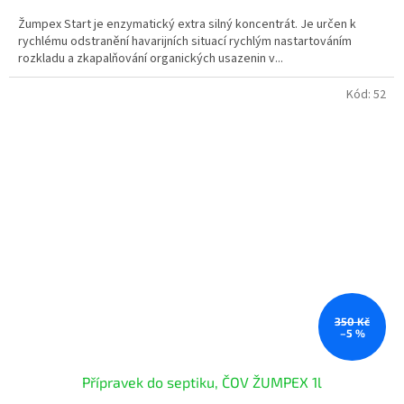
3,3
z
Žumpex Start je enzymatický extra silný koncentrát. Je určen k
5
rychlému odstranění havarijních situací rychlým nastartováním
hvězdiček.
rozkladu a zkapalňování organických usazenin v...
Kód:
52
350 Kč
–5 %
Přípravek do septiku, ČOV ŽUMPEX 1l